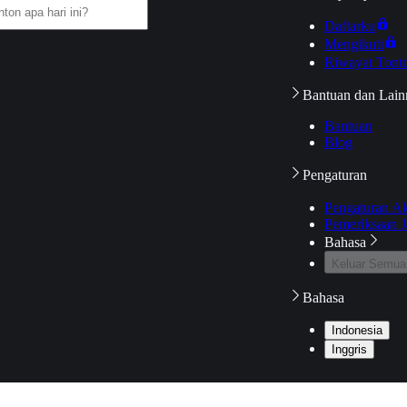
Daftarku
Mengikuti
Riwayat Tont
Bantuan dan Lain
Bantuan
Blog
Pengaturan
Pengaturan A
Pemeriksaan J
Bahasa
Keluar Semua
Bahasa
Indonesia
Inggris