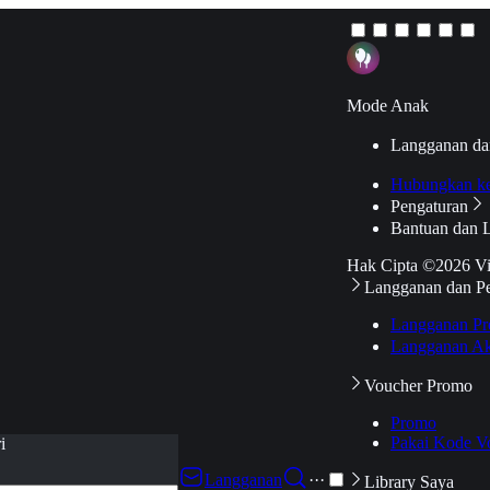
Mode Anak
Langganan da
Hubungkan k
Pengaturan
Bantuan dan 
Hak Cipta ©2026 V
Langganan dan P
Langganan Pr
Langganan Ak
Voucher Promo
Promo
Pakai Kode V
i
Langganan
···
Library Saya