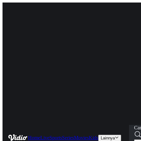
Car
Home
Live
Sports
Series
Movies
Kids
Lainnya