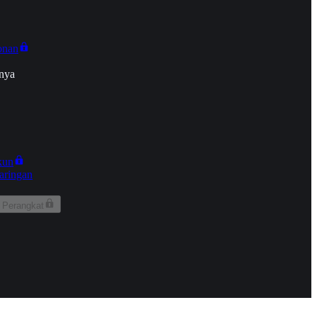
onan
nya
kun
aringan
 Perangkat