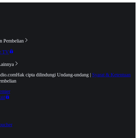
n Pembelian
e TV
Lainnya
idio.com
Hak cipta dilindungi Undang-undang
|
Syarat & Ketentuan
embelian
emier
tif
oucher