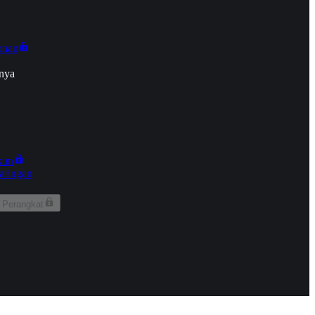
onan
nya
kun
aringan
 Perangkat