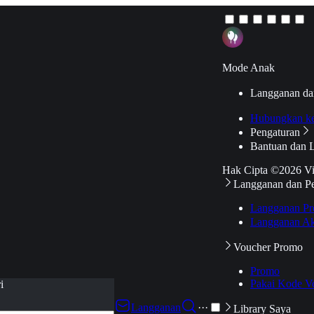
Mode Anak
Langganan da
Hubungkan k
Pengaturan
Bantuan dan 
Hak Cipta ©2026 V
Langganan dan P
Langganan Pr
Langganan Ak
Voucher Promo
Promo
Pakai Kode V
i
Langganan
···
Library Saya