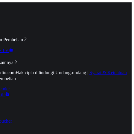
n Pembelian
e TV
Lainnya
idio.com
Hak cipta dilindungi Undang-undang
|
Syarat & Ketentuan
embelian
emier
tif
oucher