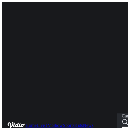
Car
Home
Live
TV Show
Sports
Kids
News