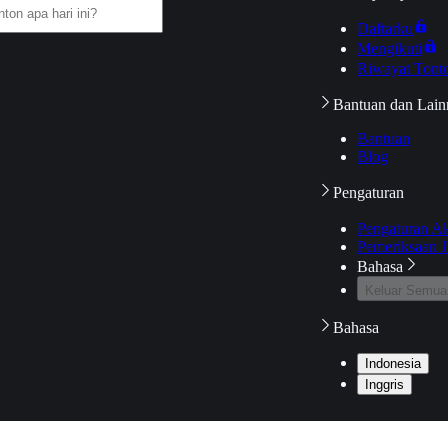
Daftarku
Mengikuti
Riwayat Tont
Bantuan dan Lain
Bantuan
Blog
Pengaturan
Pengaturan A
Pemeriksaan J
Bahasa
Keluar Semua
Bahasa
Indonesia
Inggris