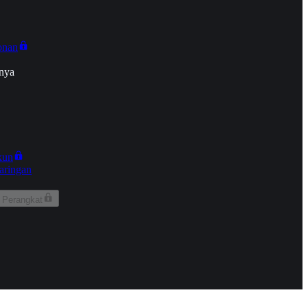
onan
nya
kun
aringan
 Perangkat