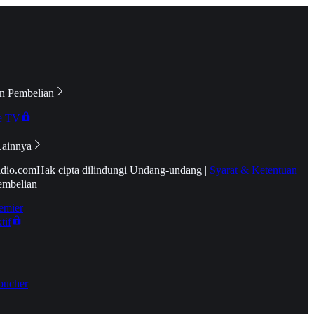
n Pembelian
e TV
Lainnya
idio.com
Hak cipta dilindungi Undang-undang
|
Syarat & Ketentuan
embelian
emier
tif
oucher