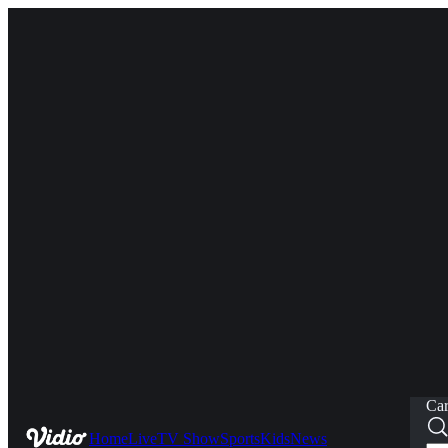
Car
Home
Live
TV Show
Sports
Kids
News