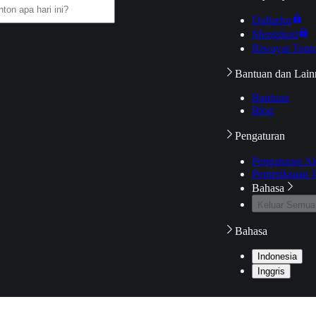
Daftarku
Mengikuti
Riwayat Tont
Bantuan dan Lain
Bantuan
Blog
Pengaturan
Pengaturan A
Pemeriksaan J
Bahasa
Keluar Semua
Bahasa
Indonesia
Inggris