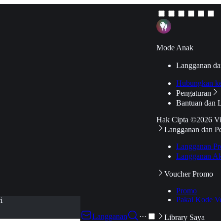
Mode Anak
Langganan da
Hubungkan k
Pengaturan
Bantuan dan 
Hak Cipta ©2026 V
Langganan dan P
Langganan Pr
Langganan Ak
Voucher Promo
Promo
Pakai Kode V
i
Langganan
···
Library Saya