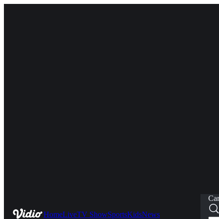
Car
Home
Live
TV Show
Sports
Kids
News