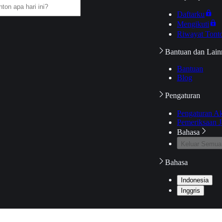
Daftarku
Mengikuti
Riwayat Tont
Bantuan dan Lain
Bantuan
Blog
Pengaturan
Pengaturan A
Pemeriksaan J
Bahasa
Keluar Semua
Bahasa
Indonesia
Inggris