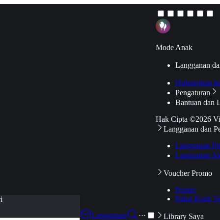
Mode Anak
Langganan da
Hubungkan k
Pengaturan
Bantuan dan 
Hak Cipta ©2026 V
Langganan dan P
Langganan Pr
Langganan Ak
Voucher Promo
Promo
Pakai Kode V
i
Langganan
···
Library Saya