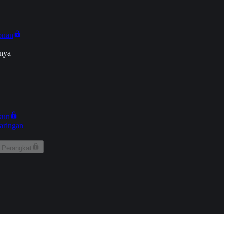
onan
nya
kun
aringan
 Perangkat