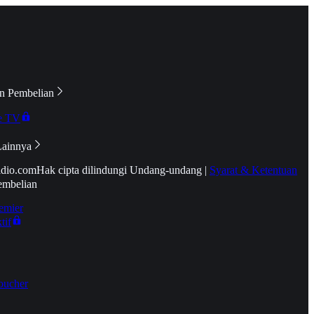
n Pembelian
e TV
Lainnya
idio.com
Hak cipta dilindungi Undang-undang
|
Syarat & Ketentuan
embelian
emier
tif
oucher