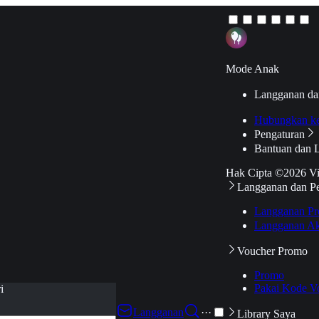
Mode Anak
Langganan da
Hubungkan k
Pengaturan
Bantuan dan 
Hak Cipta ©2026 V
Langganan dan P
Langganan Pr
Langganan Ak
Voucher Promo
Promo
Pakai Kode V
i
Langganan
···
Library Saya