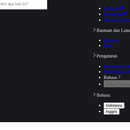
Daftarku
Mengikuti
Riwayat Tont
Bantuan dan Lain
Bantuan
Blog
Pengaturan
Pengaturan A
Pemeriksaan J
Bahasa
Keluar Semua
Bahasa
Indonesia
Inggris