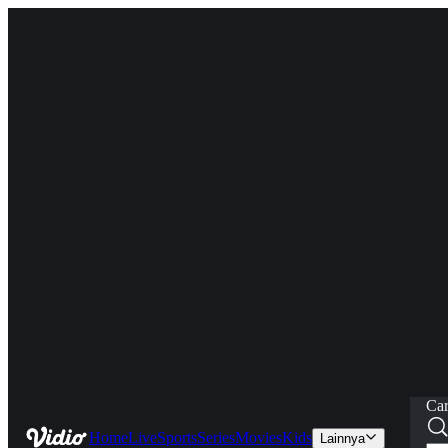
Car
Home
Live
Sports
Series
Movies
Kids
Lainnya