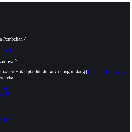
n Pembelian
e TV
Lainnya
idio.com
Hak cipta dilindungi Undang-undang
|
Syarat & Ketentuan
embelian
emier
tif
oucher