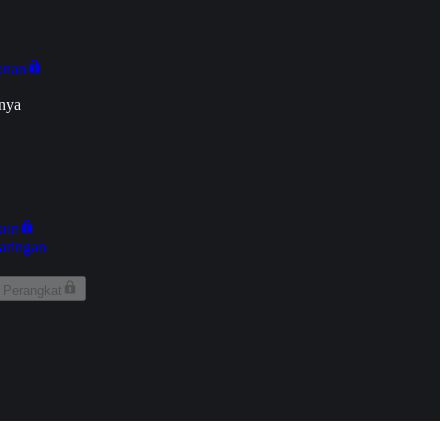
onan
nya
kun
aringan
 Perangkat