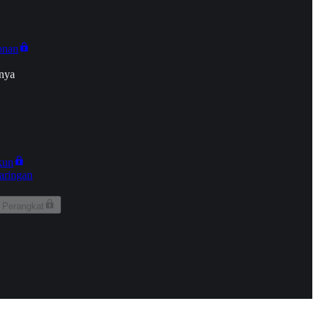
onan
nya
kun
aringan
 Perangkat