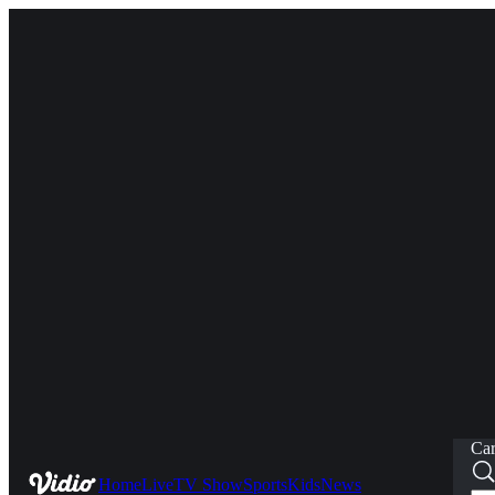
Car
Home
Live
TV Show
Sports
Kids
News