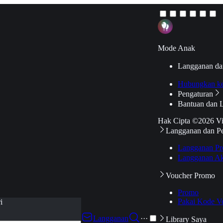
Mode Anak
Langganan da
Hubungkan k
Pengaturan
Bantuan dan 
Hak Cipta ©2026 V
Langganan dan P
Langganan Pr
Langganan Ak
Voucher Promo
Promo
Pakai Kode V
i
Langganan
···
Library Saya