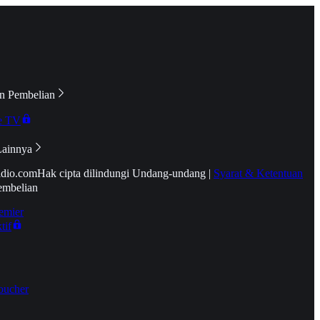
n Pembelian
e TV
Lainnya
idio.com
Hak cipta dilindungi Undang-undang
|
Syarat & Ketentuan
embelian
emier
tif
oucher