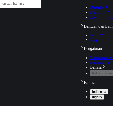
Daftarku
Mengikuti
Riwayat Tont
Bantuan dan Lain
Bantuan
Blog
Pengaturan
Pengaturan A
Pemeriksaan J
Bahasa
Keluar Semua
Bahasa
Indonesia
Inggris