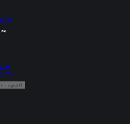
onan
nya
kun
aringan
 Perangkat