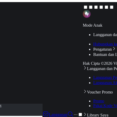
Mode Anak
Langganan da
Hubungkan k
Pengaturan
Bantuan dan 
Hak Cipta ©2026 V
Langganan dan P
Langganan Pr
Langganan Ak
Voucher Promo
Promo
Pakai Kode V
i
Langganan
···
Library Saya