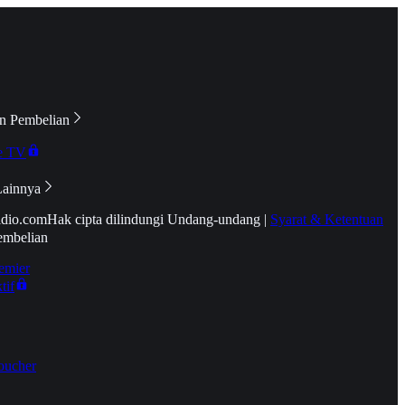
n Pembelian
e TV
Lainnya
idio.com
Hak cipta dilindungi Undang-undang
|
Syarat & Ketentuan
embelian
emier
tif
oucher