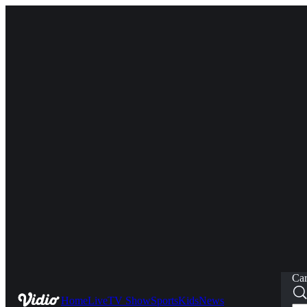
Car
Home
Live
TV Show
Sports
Kids
News