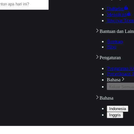
Daftarku
Mengikuti
Riwayat Tont
Bantuan dan Lain
Bantuan
Blog
Pengaturan
Pengaturan A
Pemeriksaan J
Bahasa
Keluar Semua
Bahasa
Indonesia
Inggris