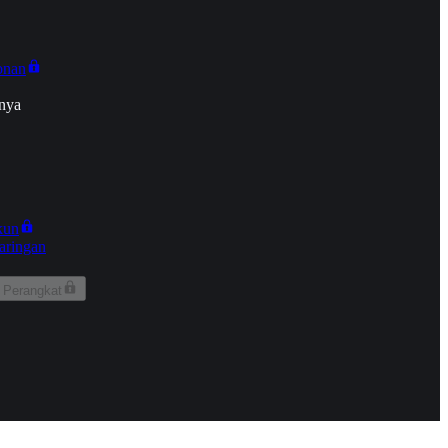
onan
nya
kun
aringan
 Perangkat