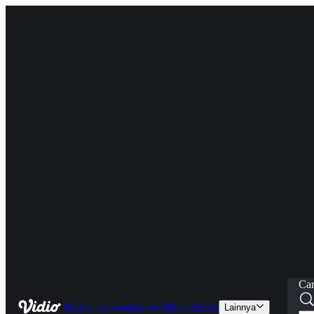
Car
Home
Live
Sports
Series
Movies
Kids
Lainnya