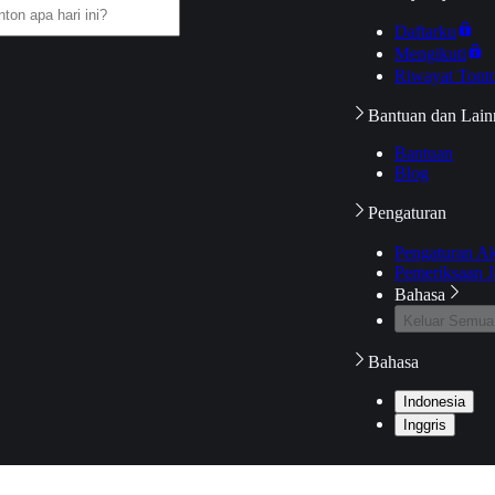
Daftarku
Mengikuti
Riwayat Tont
Bantuan dan Lain
Bantuan
Blog
Pengaturan
Pengaturan A
Pemeriksaan J
Bahasa
Keluar Semua
Bahasa
Indonesia
Inggris