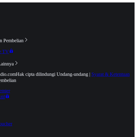
n Pembelian
e TV
Lainnya
idio.com
Hak cipta dilindungi Undang-undang
|
Syarat & Ketentuan
embelian
emier
tif
oucher