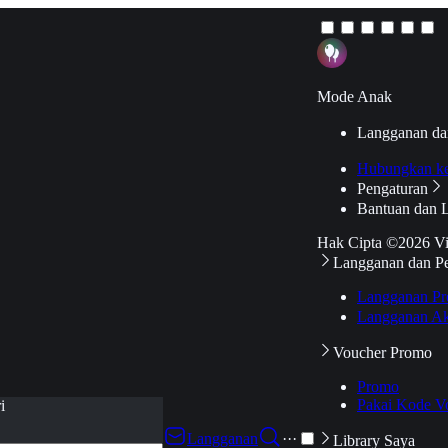
Mode Anak
Langganan da
Hubungkan k
Pengaturan
Bantuan dan 
Hak Cipta ©2026 V
Langganan dan P
Langganan Pr
Langganan Ak
Voucher Promo
Promo
Pakai Kode V
i
Langganan
···
Library Saya