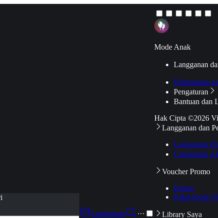
Mode Anak
Langganan da
Hubungkan k
Pengaturan
Bantuan dan 
Hak Cipta ©2026 V
Langganan dan P
Langganan Pr
Langganan Ak
Voucher Promo
Promo
Pakai Kode V
i
Langganan
···
Library Saya