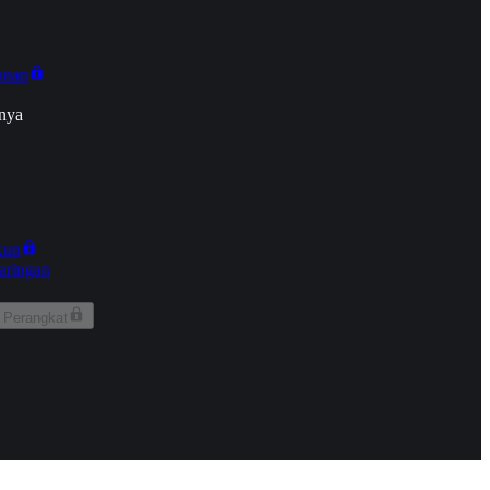
onan
nya
kun
aringan
 Perangkat