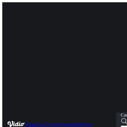
Car
Home
Live
TV Show
Sports
Kids
News