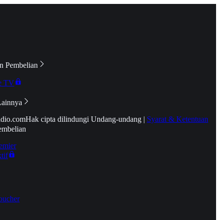
n Pembelian
e TV
Lainnya
idio.com
Hak cipta dilindungi Undang-undang
|
Syarat & Ketentuan
embelian
emier
tif
oucher