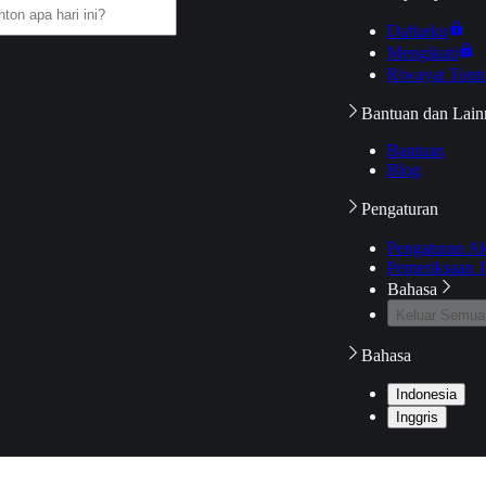
Daftarku
Mengikuti
Riwayat Tont
Bantuan dan Lain
Bantuan
Blog
Pengaturan
Pengaturan A
Pemeriksaan J
Bahasa
Keluar Semua
Bahasa
Indonesia
Inggris