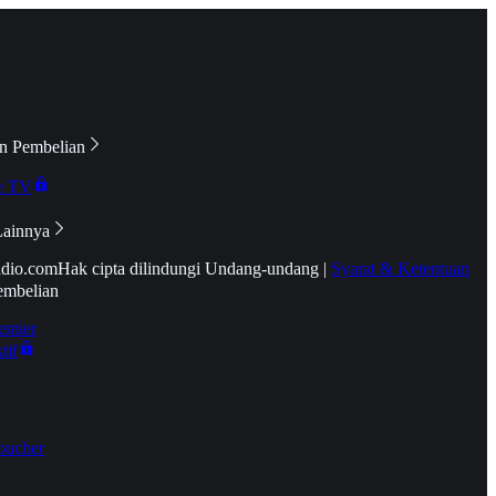
n Pembelian
e TV
Lainnya
idio.com
Hak cipta dilindungi Undang-undang
|
Syarat & Ketentuan
embelian
emier
tif
oucher