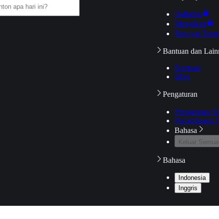
Daftarku
Mengikuti
Riwayat Tont
Bantuan dan Lain
Bantuan
Blog
Pengaturan
Pengaturan A
Pemeriksaan J
Bahasa
Keluar Semua
Bahasa
Indonesia
Inggris