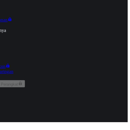
onan
nya
kun
aringan
 Perangkat