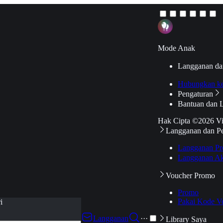
Mode Anak
Langganan da
Hubungkan k
Pengaturan
Bantuan dan 
Hak Cipta ©2026 V
Langganan dan P
Langganan Pr
Langganan Ak
Voucher Promo
Promo
Pakai Kode V
i
Langganan
···
Library Saya