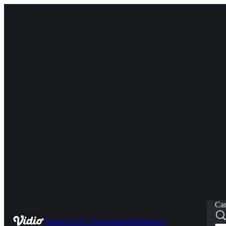
Car
Home
Live
TV Show
Sports
Kids
News