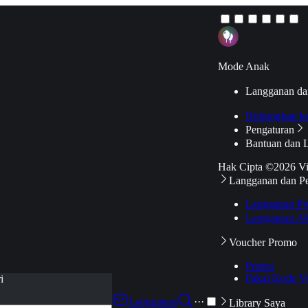
Mode Anak
Langganan da
Hubungkan k
Pengaturan
Bantuan dan 
Hak Cipta ©2026 V
Langganan dan P
Langganan Pr
Langganan Ak
Voucher Promo
Promo
Pakai Kode V
i
Langganan
···
Library Saya