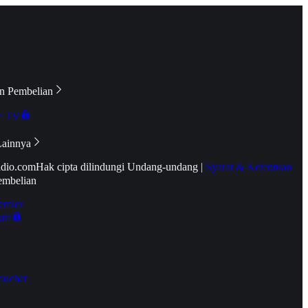
n Pembelian
e TV
Lainnya
idio.com
Hak cipta dilindungi Undang-undang
|
Syarat & Ketentuan
embelian
emier
tif
oucher