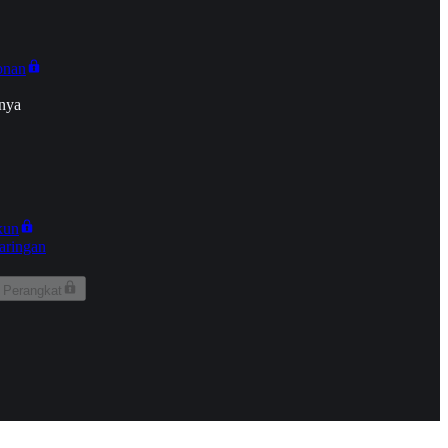
onan
nya
kun
aringan
 Perangkat