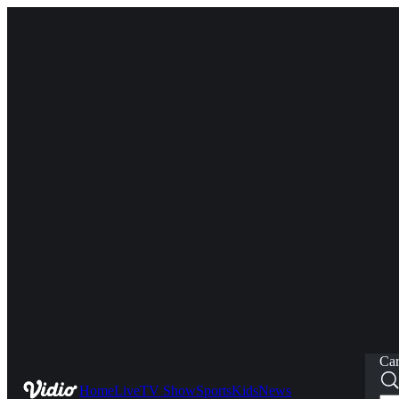
Car
Home
Live
TV Show
Sports
Kids
News