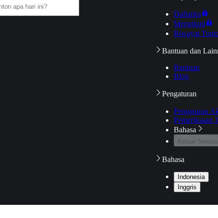
Daftarku
Mengikuti
Riwayat Tont
Bantuan dan Lain
Bantuan
Blog
Pengaturan
Pengaturan A
Pemeriksaan J
Bahasa
Keluar Semua
Bahasa
Indonesia
Inggris