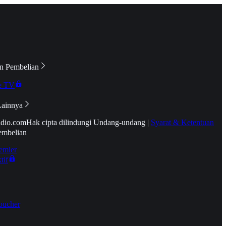
n Pembelian
e TV
Lainnya
idio.com
Hak cipta dilindungi Undang-undang
|
Syarat & Ketentuan
embelian
emier
tif
oucher