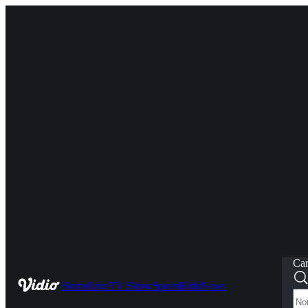
Car
Home
Live
TV Show
Sports
Kids
News