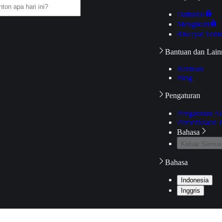
Daftarku
Mengikuti
Riwayat Tont
Bantuan dan Lain
Bantuan
Blog
Pengaturan
Pengaturan A
Pemeriksaan J
Bahasa
Keluar Semua
Bahasa
Indonesia
Inggris