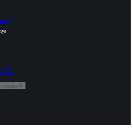
onan
nya
kun
aringan
 Perangkat