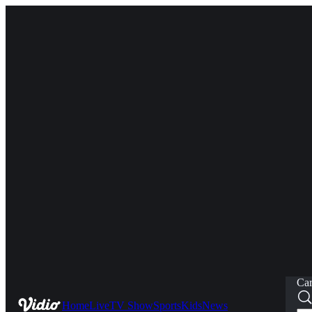
Car
Home
Live
TV Show
Sports
Kids
News