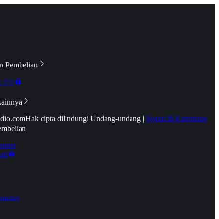
n Pembelian
e TV
Lainnya
idio.com
Hak cipta dilindungi Undang-undang
|
Syarat & Ketentuan
embelian
emier
tif
oucher