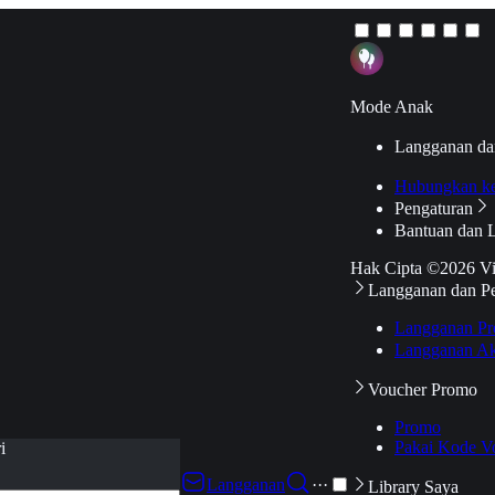
Mode Anak
Langganan da
Hubungkan k
Pengaturan
Bantuan dan 
Hak Cipta ©2026 V
Langganan dan P
Langganan Pr
Langganan Ak
Voucher Promo
Promo
Pakai Kode V
i
Langganan
···
Library Saya