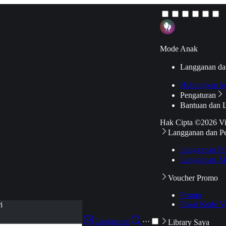
Mode Anak
Langganan da
Hubungkan k
Pengaturan
Bantuan dan 
Hak Cipta ©2026 V
Langganan dan P
Langganan Pr
Langganan Ak
Voucher Promo
Promo
Pakai Kode V
i
Langganan
···
Library Saya