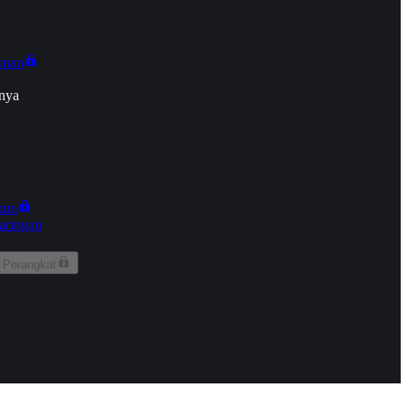
onan
nya
kun
aringan
 Perangkat