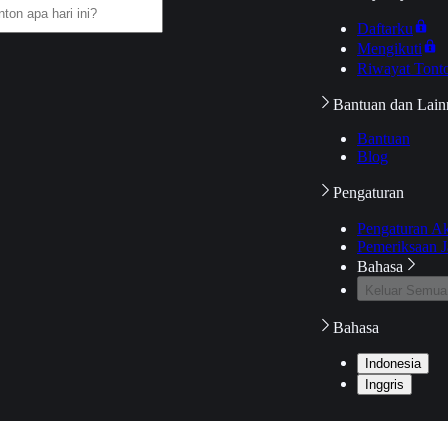
Daftarku
Mengikuti
Riwayat Tont
Bantuan dan Lain
Bantuan
Blog
Pengaturan
Pengaturan A
Pemeriksaan J
Bahasa
Keluar Semua
Bahasa
Indonesia
Inggris