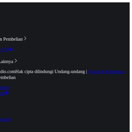
n Pembelian
e TV
Lainnya
idio.com
Hak cipta dilindungi Undang-undang
|
Syarat & Ketentuan
embelian
emier
tif
oucher