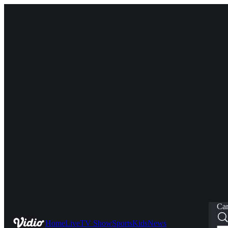
Car
Home
Live
TV Show
Sports
Kids
News