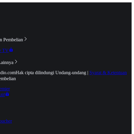
n Pembelian
e TV
Lainnya
idio.com
Hak cipta dilindungi Undang-undang
|
Syarat & Ketentuan
embelian
emier
tif
oucher