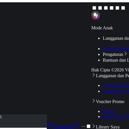
Mode Anak
Langganan da
Hubungkan k
Pengaturan
Bantuan dan 
Hak Cipta ©2026 V
Langganan dan P
Langganan Pr
Langganan Ak
Voucher Promo
Promo
Pakai Kode V
i
Langganan
···
Library Saya