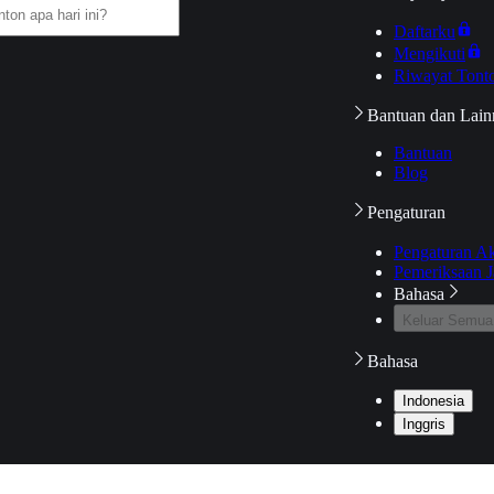
Daftarku
Mengikuti
Riwayat Tont
Bantuan dan Lain
Bantuan
Blog
Pengaturan
Pengaturan A
Pemeriksaan J
Bahasa
Keluar Semua
Bahasa
Indonesia
Inggris