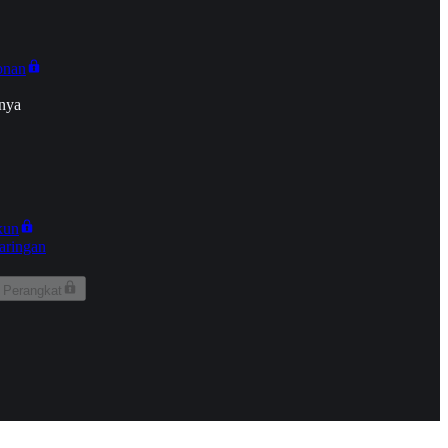
onan
nya
kun
aringan
 Perangkat