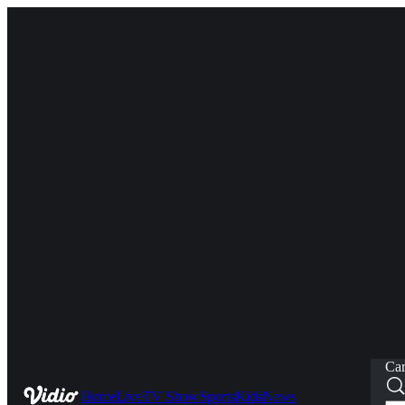
Car
Home
Live
TV Show
Sports
Kids
News