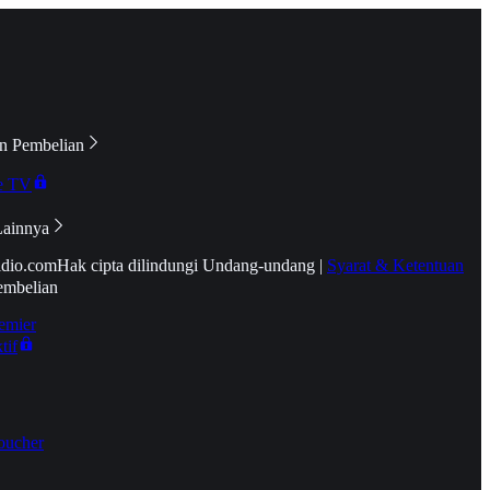
n Pembelian
e TV
Lainnya
idio.com
Hak cipta dilindungi Undang-undang
|
Syarat & Ketentuan
embelian
emier
tif
oucher