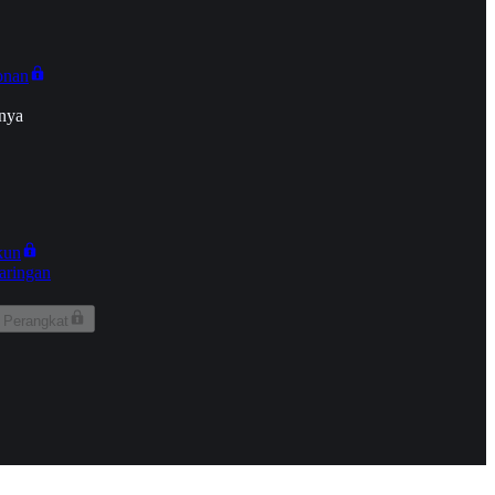
onan
nya
kun
aringan
 Perangkat