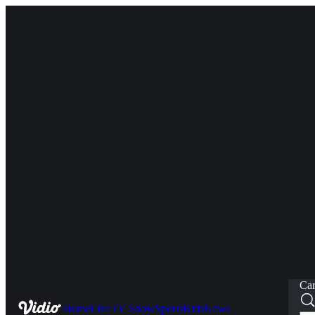
Car
Home
Live
TV Show
Sports
Kids
News