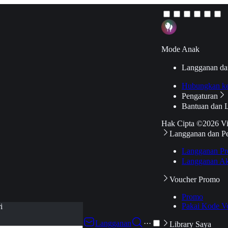
Mode Anak
Langganan da
Hubungkan k
Pengaturan
Bantuan dan 
Hak Cipta ©2026 V
Langganan dan P
Langganan Pr
Langganan Ak
Voucher Promo
Promo
Pakai Kode V
i
Langganan
···
Library Saya