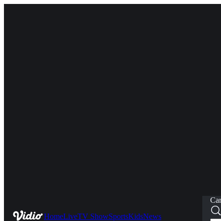
Car
Home
Live
TV Show
Sports
Kids
News