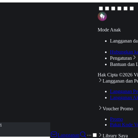
Mode Anak
Langganan da
Hubungkan k
Pengaturan
Bantuan dan 
Hak Cipta ©2026 V
Langganan dan P
Langganan Pr
Langganan Ak
Voucher Promo
Promo
Pakai Kode V
i
Langganan
···
Library Saya