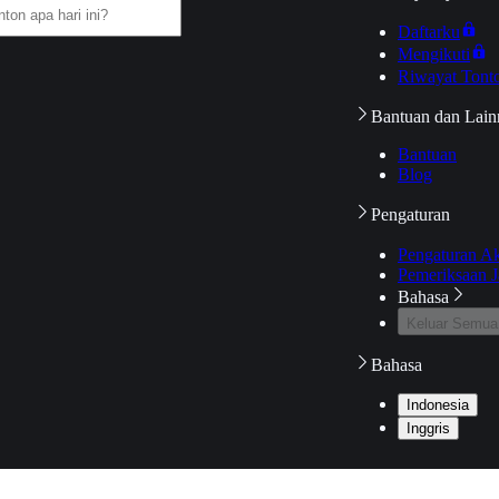
Daftarku
Mengikuti
Riwayat Tont
Bantuan dan Lain
Bantuan
Blog
Pengaturan
Pengaturan A
Pemeriksaan J
Bahasa
Keluar Semua
Bahasa
Indonesia
Inggris