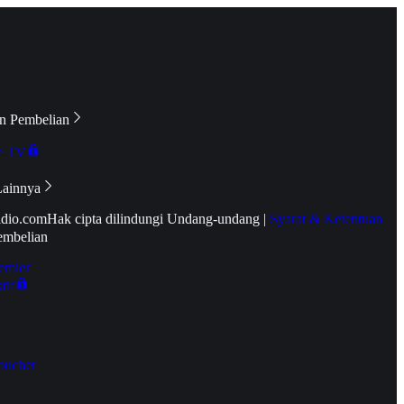
n Pembelian
e TV
Lainnya
idio.com
Hak cipta dilindungi Undang-undang
|
Syarat & Ketentuan
embelian
emier
tif
oucher