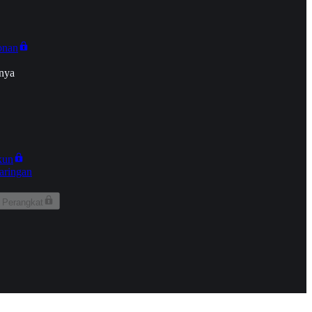
onan
nya
kun
aringan
 Perangkat