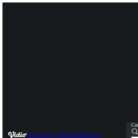
Car
Home
Live
TV Show
Sports
Kids
News