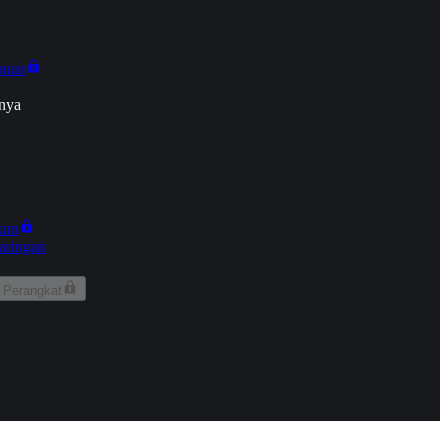
onan
nya
kun
aringan
 Perangkat