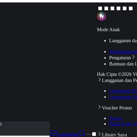
Mode Anak
Langganan da
Hubungkan k
Pengaturan
Bantuan dan 
Hak Cipta ©2026 V
Langganan dan P
Langganan Pr
Langganan Ak
Voucher Promo
Promo
Pakai Kode V
i
Langganan
···
Library Saya