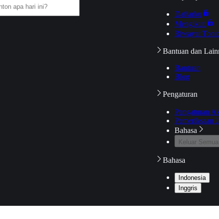
Daftarku
Mengikuti
Riwayat Tont
Bantuan dan Lain
Bantuan
Blog
Pengaturan
Pengaturan A
Pemeriksaan J
Bahasa
Keluar Semua
Bahasa
Indonesia
Inggris