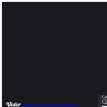
Car
Home
Live
TV Show
Sports
Kids
News