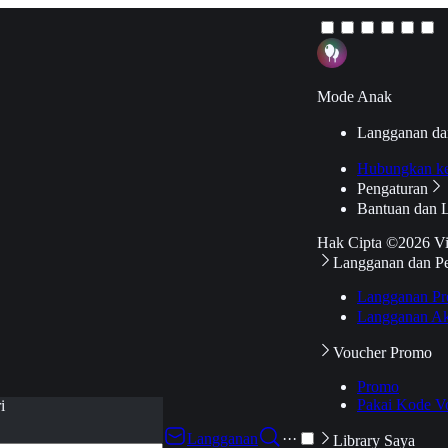
Mode Anak
Langganan da
Hubungkan k
Pengaturan
Bantuan dan 
Hak Cipta ©2026 V
Langganan dan P
Langganan Pr
Langganan Ak
Voucher Promo
Promo
Pakai Kode V
i
Langganan
···
Library Saya