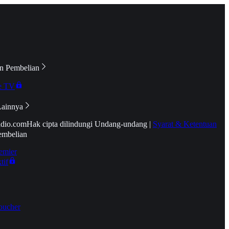
n Pembelian
e TV
Lainnya
idio.com
Hak cipta dilindungi Undang-undang
|
Syarat & Ketentuan
embelian
emier
tif
oucher