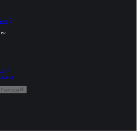
onan
nya
kun
aringan
 Perangkat