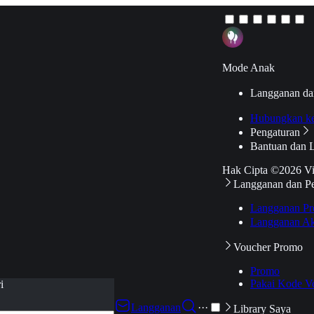
Mode Anak
Langganan da
Hubungkan k
Pengaturan
Bantuan dan 
Hak Cipta ©2026 V
Langganan dan P
Langganan Pr
Langganan Ak
Voucher Promo
Promo
Pakai Kode V
i
Langganan
···
Library Saya