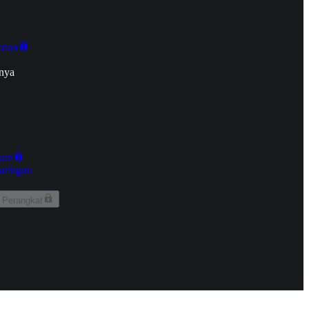
onan
nya
kun
aringan
 Perangkat