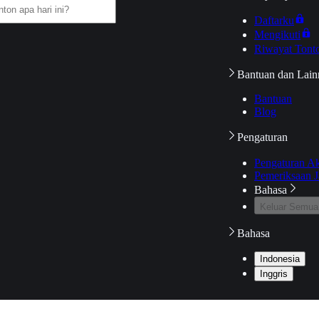
Daftarku
Mengikuti
Riwayat Tont
Bantuan dan Lain
Bantuan
Blog
Pengaturan
Pengaturan A
Pemeriksaan J
Bahasa
Keluar Semua
Bahasa
Indonesia
Inggris