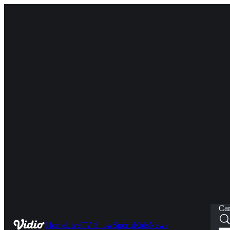
Car
Home
Live
TV Show
Sports
Kids
News