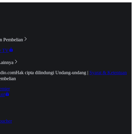
n Pembelian
e TV
Lainnya
idio.com
Hak cipta dilindungi Undang-undang
|
Syarat & Ketentuan
embelian
emier
tif
oucher