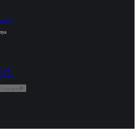
onan
nya
kun
aringan
 Perangkat