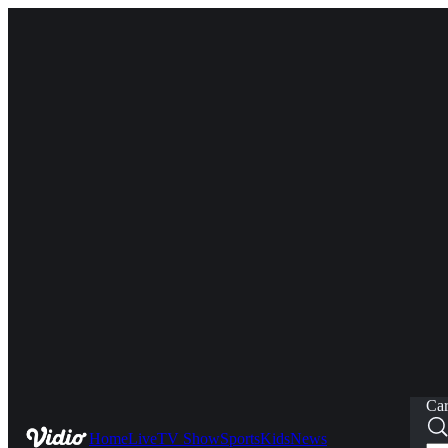
Car
Home
Live
TV Show
Sports
Kids
News