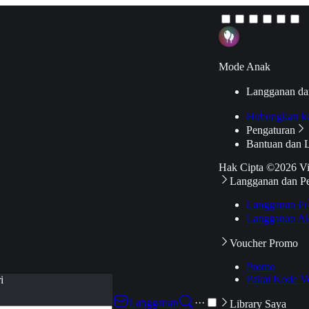
Mode Anak
Langganan da
Hubungkan k
Pengaturan
Bantuan dan 
Hak Cipta ©2026 V
Langganan dan P
Langganan Pr
Langganan Ak
Voucher Promo
Promo
Pakai Kode V
i
Langganan
···
Library Saya