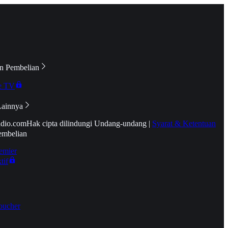
n Pembelian
e TV
Lainnya
idio.com
Hak cipta dilindungi Undang-undang
|
Syarat & Ketentuan
embelian
emier
tif
oucher