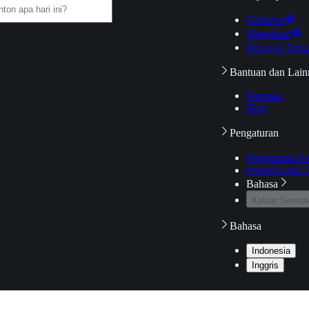
Daftarku
Mengikuti
Riwayat Tont
Bantuan dan Lain
Bantuan
Blog
Pengaturan
Pengaturan A
Pemeriksaan J
Bahasa
Keluar Semua
Bahasa
Indonesia
Inggris