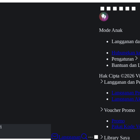
Mode Anak
Langganan da
Hubungkan k
Pengaturan
Bantuan dan 
Hak Cipta ©2026 V
Langganan dan P
Langganan Pr
Langganan Ak
Voucher Promo
Promo
Pakai Kode V
i
Langganan
···
Library Saya