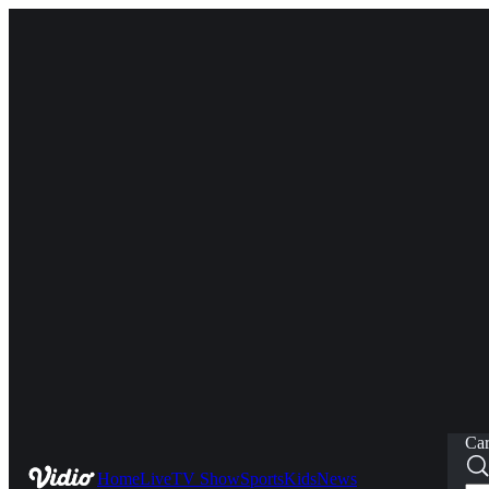
Car
Home
Live
TV Show
Sports
Kids
News