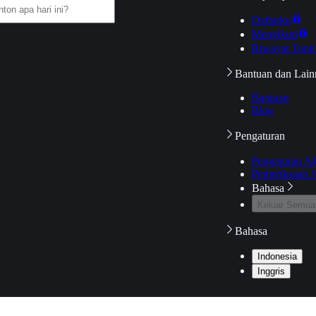
Daftarku
Mengikuti
Riwayat Tont
Bantuan dan Lain
Bantuan
Blog
Pengaturan
Pengaturan A
Pemeriksaan J
Bahasa
Keluar Semua
Bahasa
Indonesia
Inggris