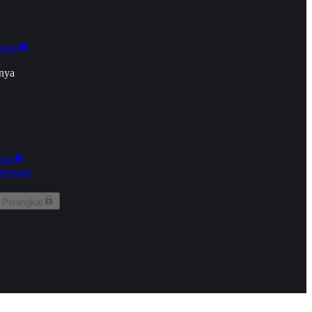
onan
nya
kun
aringan
 Perangkat