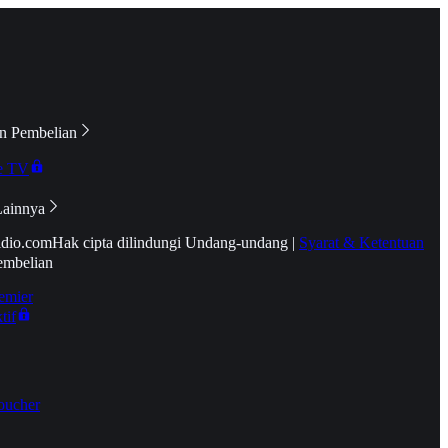
n Pembelian
e TV
Lainnya
idio.com
Hak cipta dilindungi Undang-undang
|
Syarat & Ketentuan
embelian
emier
tif
oucher