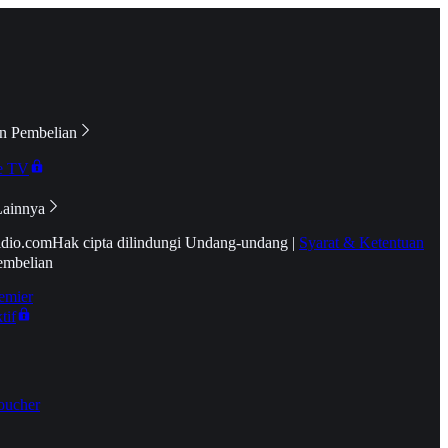
n Pembelian
e TV
Lainnya
idio.com
Hak cipta dilindungi Undang-undang
|
Syarat & Ketentuan
embelian
emier
tif
oucher