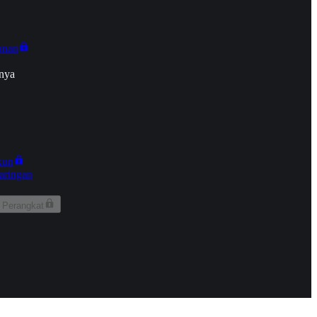
onan
nya
kun
aringan
 Perangkat