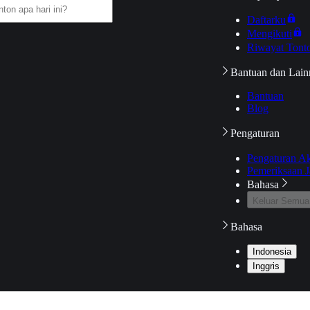
Daftarku
Mengikuti
Riwayat Tont
Bantuan dan Lain
Bantuan
Blog
Pengaturan
Pengaturan A
Pemeriksaan J
Bahasa
Keluar Semua
Bahasa
Indonesia
Inggris