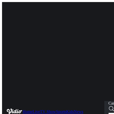
Car
Home
Live
TV Show
Sports
Kids
News