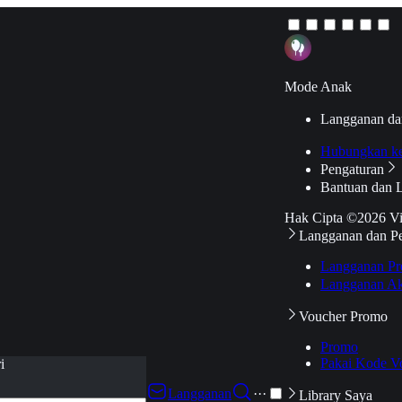
Mode Anak
Langganan da
Hubungkan k
Pengaturan
Bantuan dan 
Hak Cipta ©2026 V
Langganan dan P
Langganan Pr
Langganan Ak
Voucher Promo
Promo
Pakai Kode V
i
Langganan
···
Library Saya