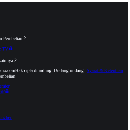
n Pembelian
e TV
Lainnya
idio.com
Hak cipta dilindungi Undang-undang
|
Syarat & Ketentuan
embelian
emier
tif
oucher