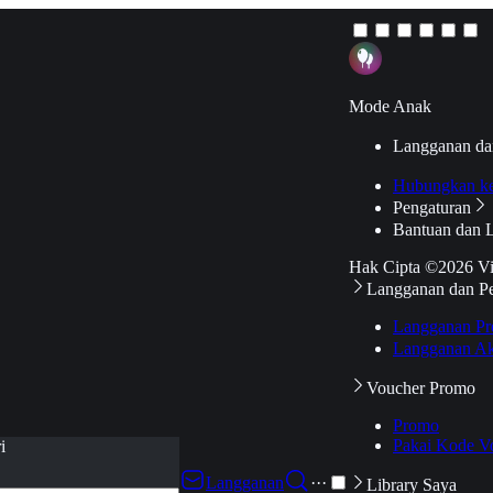
Mode Anak
Langganan da
Hubungkan k
Pengaturan
Bantuan dan 
Hak Cipta ©2026 V
Langganan dan P
Langganan Pr
Langganan Ak
Voucher Promo
Promo
Pakai Kode V
i
Langganan
···
Library Saya