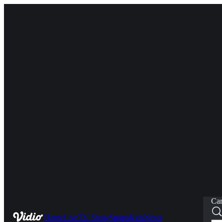
Car
Home
Live
TV Show
Sports
Kids
News