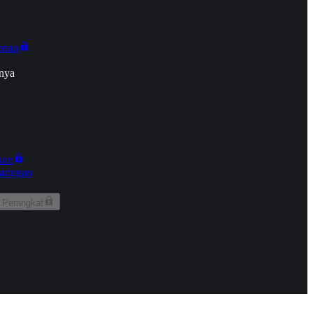
onan
nya
kun
aringan
 Perangkat