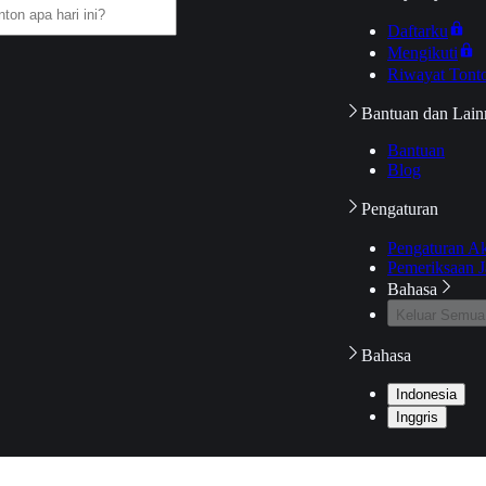
Daftarku
Mengikuti
Riwayat Tont
Bantuan dan Lain
Bantuan
Blog
Pengaturan
Pengaturan A
Pemeriksaan J
Bahasa
Keluar Semua
Bahasa
Indonesia
Inggris