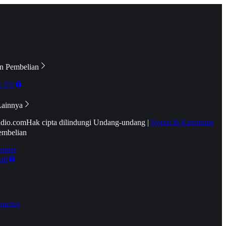
n Pembelian
e TV
Lainnya
idio.com
Hak cipta dilindungi Undang-undang
|
Syarat & Ketentuan
embelian
emier
tif
oucher