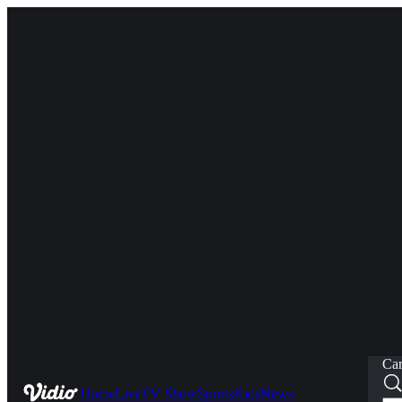
Car
Home
Live
TV Show
Sports
Kids
News