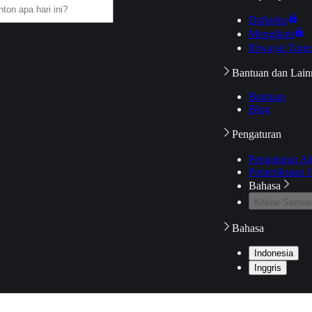
Daftarku
Mengikuti
Riwayat Tont
Bantuan dan Lain
Bantuan
Blog
Pengaturan
Pengaturan A
Pemeriksaan J
Bahasa
Keluar Semua
Bahasa
Indonesia
Inggris