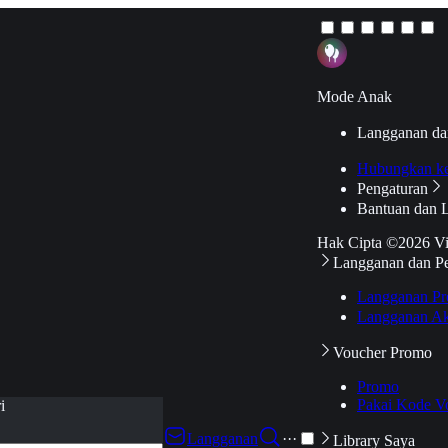
Mode Anak
Langganan da
Hubungkan k
Pengaturan
Bantuan dan 
Hak Cipta ©2026 V
Langganan dan P
Langganan Pr
Langganan Ak
Voucher Promo
Promo
Pakai Kode V
i
Langganan
···
Library Saya