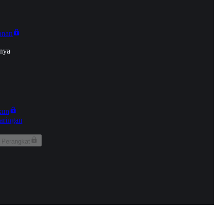
onan
nya
kun
aringan
 Perangkat