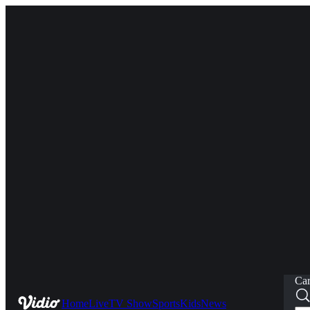
Car
Home
Live
TV Show
Sports
Kids
News