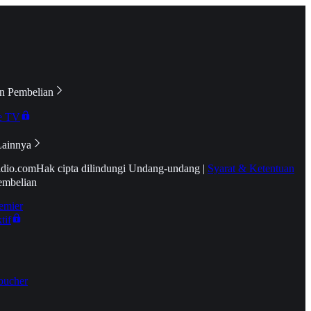
n Pembelian
e TV
Lainnya
idio.com
Hak cipta dilindungi Undang-undang
|
Syarat & Ketentuan
embelian
emier
tif
oucher