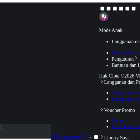
Mode Anak
Langganan da
Hubungkan k
Pengaturan
Bantuan dan 
Hak Cipta ©2026 V
Langganan dan P
Langganan Pr
Langganan Ak
Voucher Promo
Promo
Pakai Kode V
i
Langganan
···
Library Saya