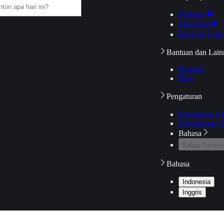
Daftarku
Mengikuti
Riwayat Tont
Bantuan dan Lain
Bantuan
Blog
Pengaturan
Pengaturan A
Pemeriksaan J
Bahasa
Keluar Semua
Bahasa
Indonesia
Inggris