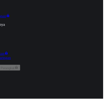
onan
nya
kun
aringan
 Perangkat