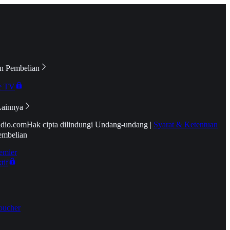
n Pembelian
e TV
Lainnya
idio.com
Hak cipta dilindungi Undang-undang
|
Syarat & Ketentuan
embelian
emier
tif
oucher