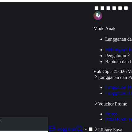
Mode Anak
Langganan da
Hubungkan k
Pengaturan
Bantuan dan 
Hak Cipta ©2026 V
Langganan dan P
Langganan Pr
Langganan Ak
Voucher Promo
Promo
Pakai Kode V
i
Langganan
···
Library Saya