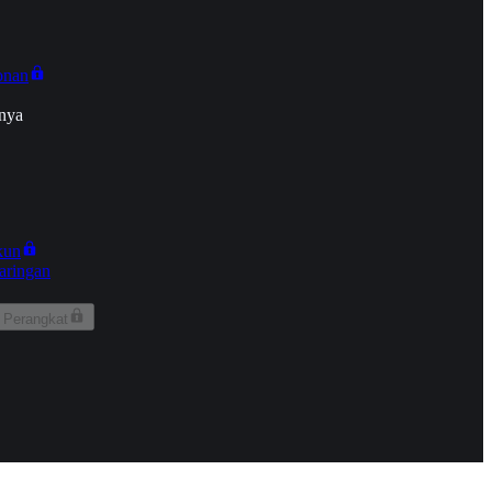
onan
nya
kun
aringan
 Perangkat