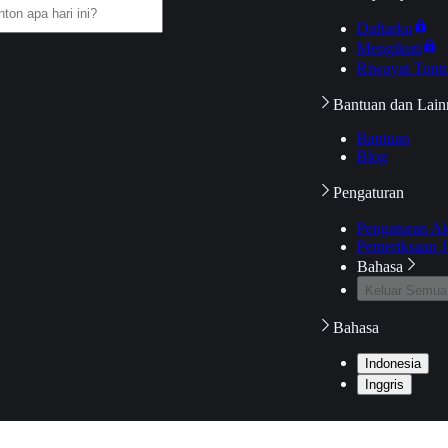
Daftarku
Mengikuti
Riwayat Tont
Bantuan dan Lain
Bantuan
Blog
Pengaturan
Pengaturan A
Pemeriksaan J
Bahasa
Keluar Semua
Bahasa
Indonesia
Inggris