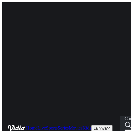
Car
Home
Live
Sports
Series
Movies
Kids
Lainnya