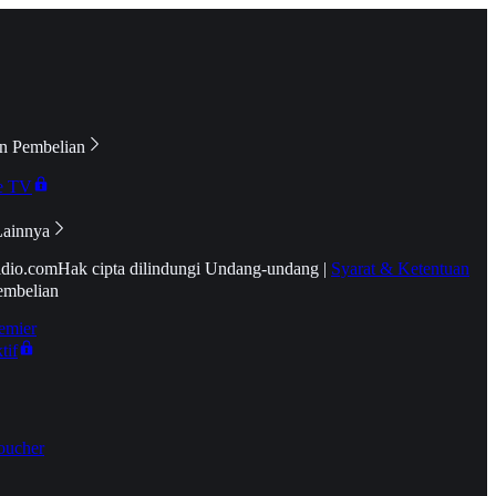
n Pembelian
e TV
Lainnya
idio.com
Hak cipta dilindungi Undang-undang
|
Syarat & Ketentuan
embelian
emier
tif
oucher