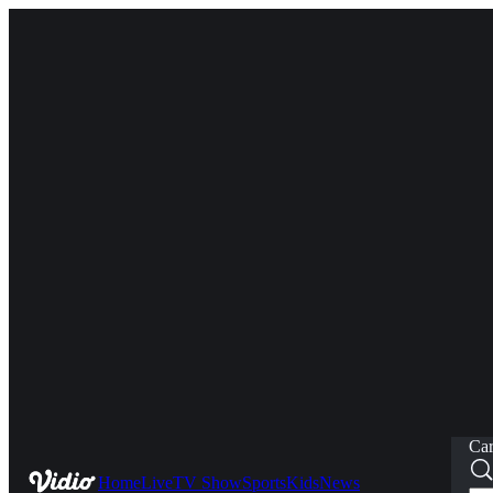
Car
Home
Live
TV Show
Sports
Kids
News