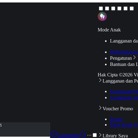
Mode Anak
Langganan da
Hubungkan k
Pengaturan
Bantuan dan 
Hak Cipta ©2026 V
Langganan dan P
Langganan Pr
Langganan Ak
Voucher Promo
Promo
Pakai Kode V
i
Langganan
···
Library Saya