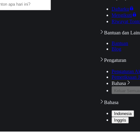
Daftarku
Mengikuti
Riwayat Tont
Bantuan dan Lain
Bantuan
Blog
Pengaturan
Pengaturan A
Pemeriksaan J
Bahasa
Keluar Semua
Bahasa
Indonesia
Inggris