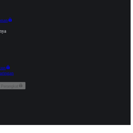
onan
nya
kun
aringan
 Perangkat