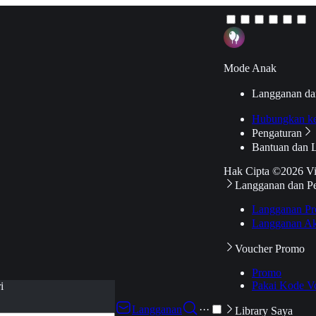
Mode Anak
Langganan da
Hubungkan k
Pengaturan
Bantuan dan 
Hak Cipta ©2026 V
Langganan dan P
Langganan Pr
Langganan Ak
Voucher Promo
Promo
Pakai Kode V
i
Langganan
···
Library Saya