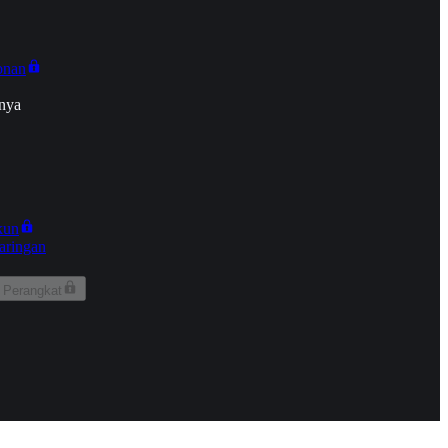
onan
nya
kun
aringan
 Perangkat