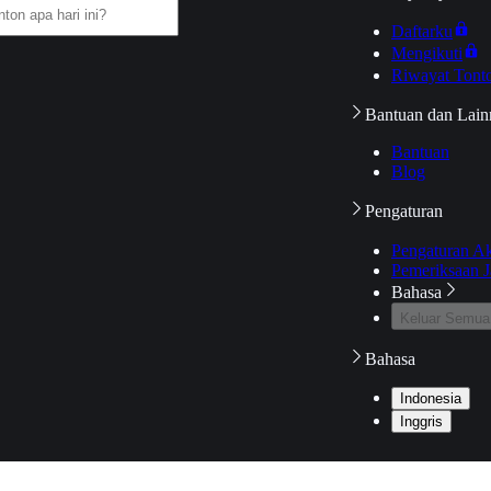
Daftarku
Mengikuti
Riwayat Tont
Bantuan dan Lain
Bantuan
Blog
Pengaturan
Pengaturan A
Pemeriksaan J
Bahasa
Keluar Semua
Bahasa
Indonesia
Inggris