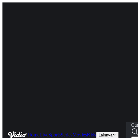
Car
Home
Live
Sports
Series
Movies
Kids
Lainnya