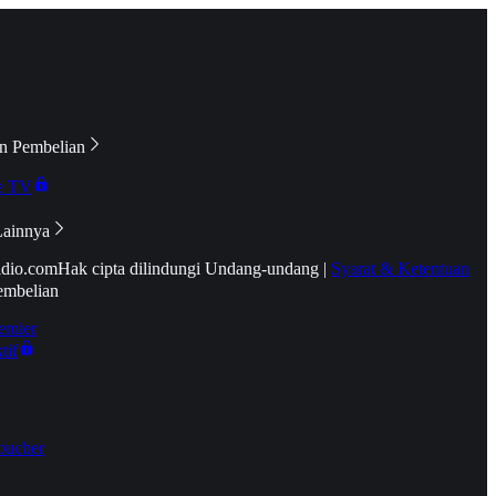
n Pembelian
e TV
Lainnya
idio.com
Hak cipta dilindungi Undang-undang
|
Syarat & Ketentuan
embelian
emier
tif
oucher