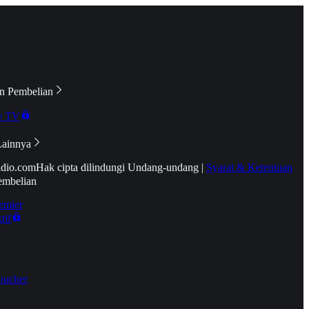
n Pembelian
e TV
Lainnya
idio.com
Hak cipta dilindungi Undang-undang
|
Syarat & Ketentuan
embelian
emier
tif
oucher