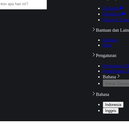
Daftarku
Mengikuti
Riwayat Tont
Bantuan dan Lain
Bantuan
Blog
Pengaturan
Pengaturan A
Pemeriksaan J
Bahasa
Keluar Semua
Bahasa
Indonesia
Inggris