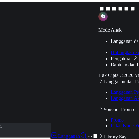
Mode Anak
Langganan da
Hubungkan k
Pengaturan
Bantuan dan 
Hak Cipta ©2026 V
Langganan dan P
Langganan Pr
Langganan Ak
Voucher Promo
Promo
Pakai Kode V
i
Langganan
···
Library Saya