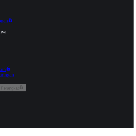
onan
nya
kun
aringan
 Perangkat