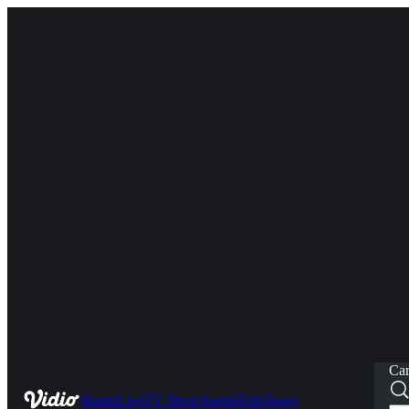
Car
Home
Live
TV Show
Sports
Kids
News