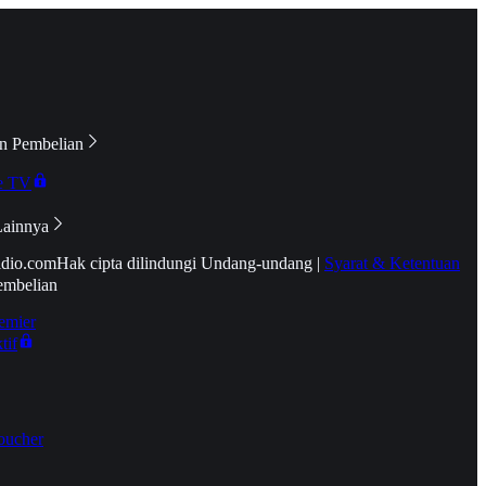
n Pembelian
e TV
Lainnya
idio.com
Hak cipta dilindungi Undang-undang
|
Syarat & Ketentuan
embelian
emier
tif
oucher