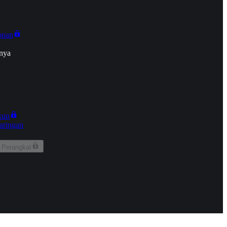
onan
nya
kun
aringan
 Perangkat