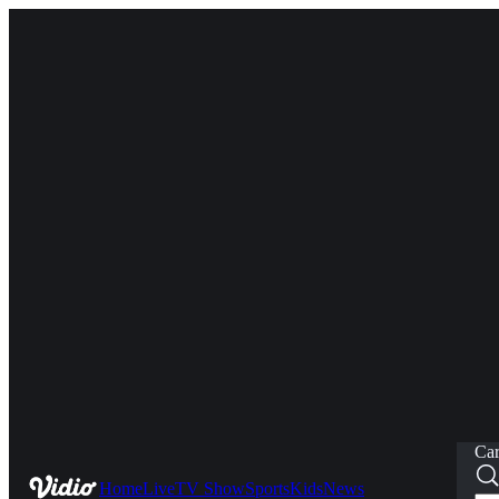
Car
Home
Live
TV Show
Sports
Kids
News