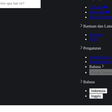
Daftarku
Mengikuti
Riwayat Tont
Bantuan dan Lain
Bantuan
Blog
Pengaturan
Pengaturan A
Pemeriksaan J
Bahasa
Keluar Semua
Bahasa
Indonesia
Inggris