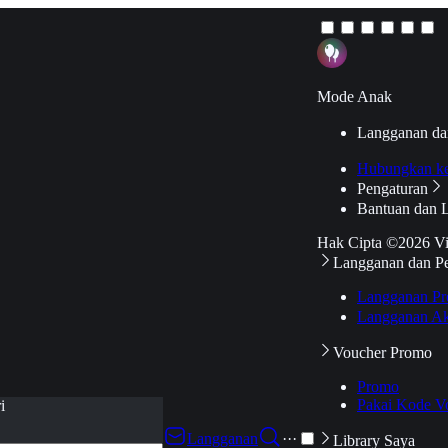
Mode Anak
Langganan da
Hubungkan k
Pengaturan
Bantuan dan 
Hak Cipta ©2026 V
Langganan dan P
Langganan Pr
Langganan Ak
Voucher Promo
Promo
Pakai Kode V
i
Langganan
···
Library Saya