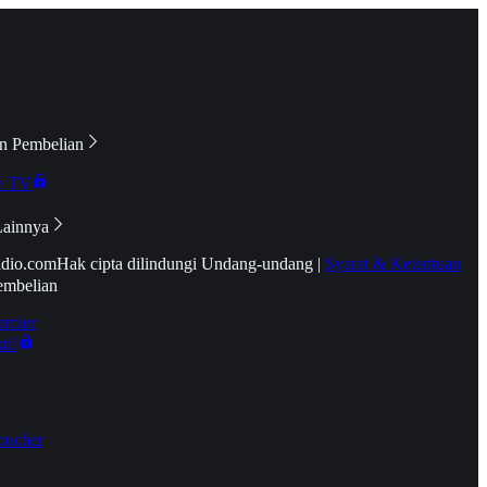
n Pembelian
e TV
Lainnya
idio.com
Hak cipta dilindungi Undang-undang
|
Syarat & Ketentuan
embelian
emier
tif
oucher