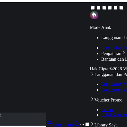
Mode Anak
Langganan da
Hubungkan k
Pengaturan
Bantuan dan 
Hak Cipta ©2026 V
Langganan dan P
Langganan Pr
Langganan Ak
Voucher Promo
Promo
Pakai Kode V
i
Langganan
···
Library Saya