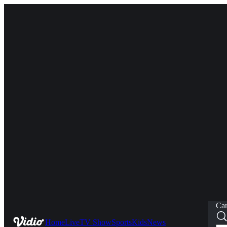
Car
Home
Live
TV Show
Sports
Kids
News