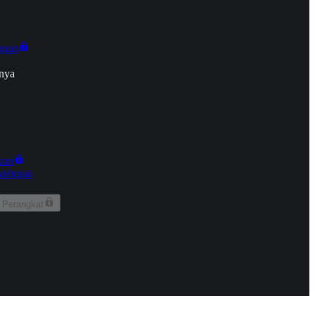
onan
nya
kun
aringan
 Perangkat