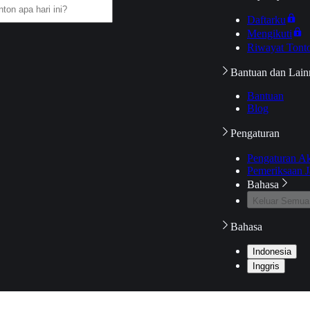
Daftarku
Mengikuti
Riwayat Tont
Bantuan dan Lain
Bantuan
Blog
Pengaturan
Pengaturan A
Pemeriksaan J
Bahasa
Keluar Semua
Bahasa
Indonesia
Inggris