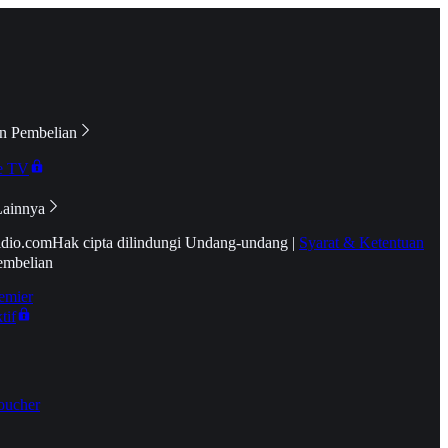
n Pembelian
e TV
Lainnya
idio.com
Hak cipta dilindungi Undang-undang
|
Syarat & Ketentuan
embelian
emier
tif
oucher