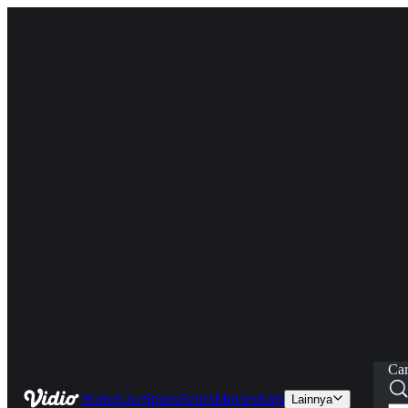
Car
Home
Live
Sports
Series
Movies
Kids
Lainnya