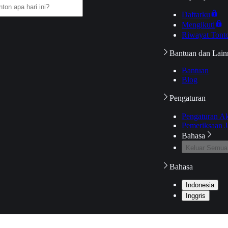
Daftarku
Mengikuti
Riwayat Tont
Bantuan dan Lain
Bantuan
Blog
Pengaturan
Pengaturan A
Pemeriksaan J
Bahasa
Keluar Semua
Bahasa
Indonesia
Inggris