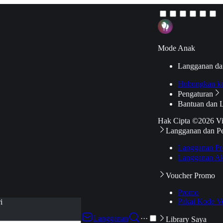
Mode Anak
Langganan da
Hubungkan k
Pengaturan
Bantuan dan 
Hak Cipta ©2026 V
Langganan dan P
Langganan Pr
Langganan Ak
Voucher Promo
Promo
Pakai Kode V
i
Langganan
···
Library Saya