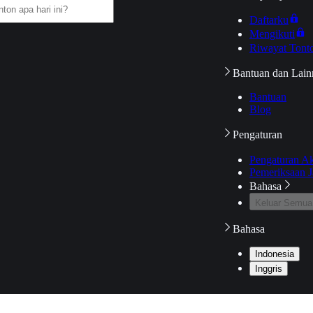
Daftarku
Mengikuti
Riwayat Tont
Bantuan dan Lain
Bantuan
Blog
Pengaturan
Pengaturan A
Pemeriksaan J
Bahasa
Keluar Semua
Bahasa
Indonesia
Inggris