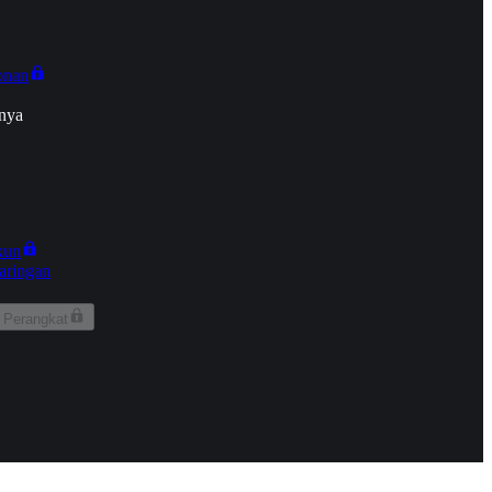
onan
nya
kun
aringan
 Perangkat