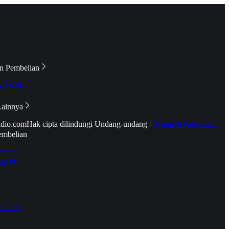
n Pembelian
e TV
Lainnya
idio.com
Hak cipta dilindungi Undang-undang
|
Syarat & Ketentuan
embelian
emier
tif
oucher