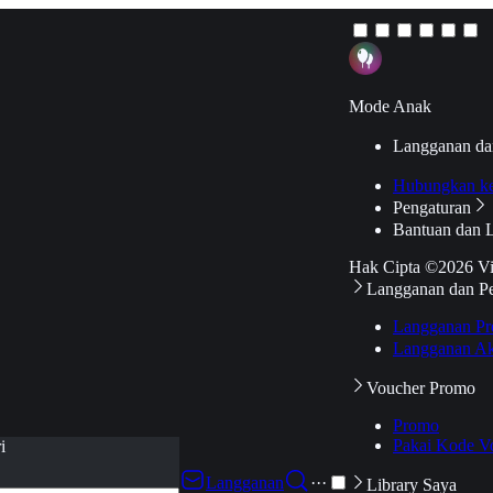
Mode Anak
Langganan da
Hubungkan k
Pengaturan
Bantuan dan 
Hak Cipta ©2026 V
Langganan dan P
Langganan Pr
Langganan Ak
Voucher Promo
Promo
Pakai Kode V
i
Langganan
···
Library Saya