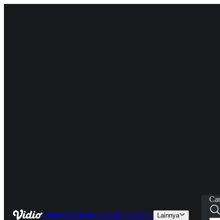
Car
Home
Live
Sports
Series
Movies
Kids
Lainnya