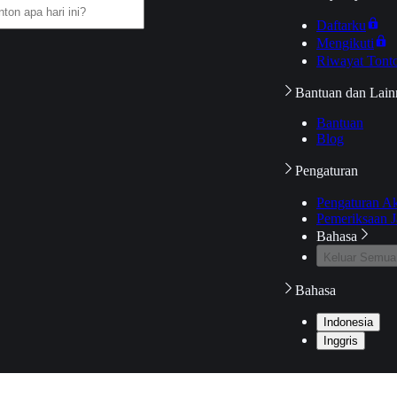
Daftarku
Mengikuti
Riwayat Tont
Bantuan dan Lain
Bantuan
Blog
Pengaturan
Pengaturan A
Pemeriksaan J
Bahasa
Keluar Semua
Bahasa
Indonesia
Inggris