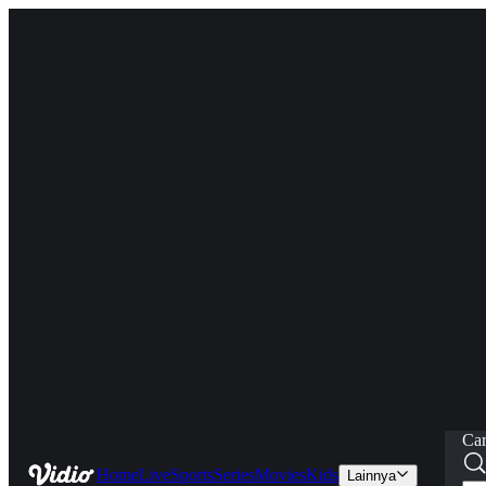
Car
Home
Live
Sports
Series
Movies
Kids
Lainnya