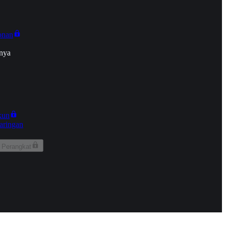
onan
nya
kun
aringan
 Perangkat