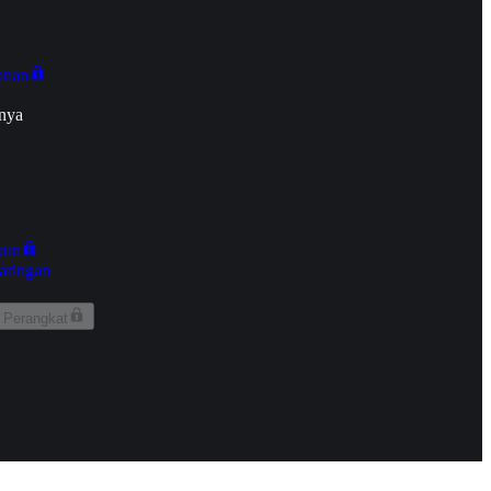
onan
nya
kun
aringan
 Perangkat