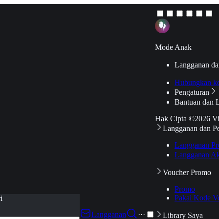
Mode Anak
Langganan da
Hubungkan k
Pengaturan
Bantuan dan 
Hak Cipta ©2026 V
Langganan dan P
Langganan Pr
Langganan Ak
Voucher Promo
Promo
Pakai Kode V
i
Langganan
···
Library Saya