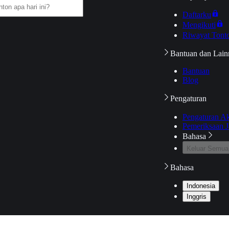
Daftarku
Mengikuti
Riwayat Tont
Bantuan dan Lain
Bantuan
Blog
Pengaturan
Pengaturan A
Pemeriksaan J
Bahasa
Keluar Semua
Bahasa
Indonesia
Inggris