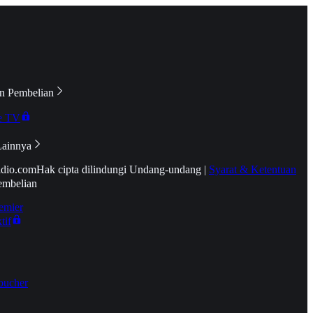
n Pembelian
e TV
Lainnya
idio.com
Hak cipta dilindungi Undang-undang
|
Syarat & Ketentuan
embelian
emier
tif
oucher