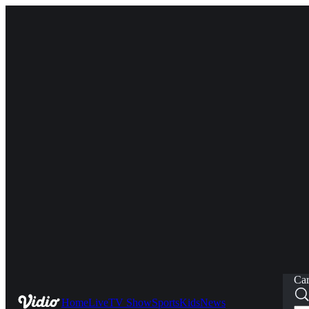
Car
Home
Live
TV Show
Sports
Kids
News