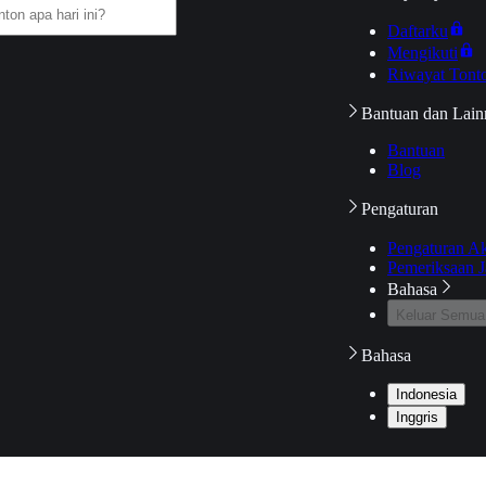
Daftarku
Mengikuti
Riwayat Tont
Bantuan dan Lain
Bantuan
Blog
Pengaturan
Pengaturan A
Pemeriksaan J
Bahasa
Keluar Semua
Bahasa
Indonesia
Inggris