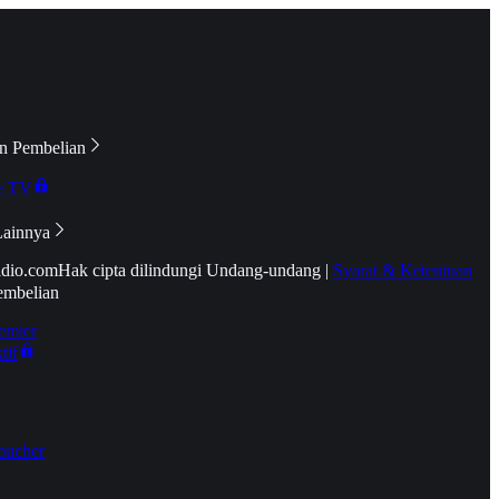
n Pembelian
e TV
Lainnya
idio.com
Hak cipta dilindungi Undang-undang
|
Syarat & Ketentuan
embelian
emier
tif
oucher