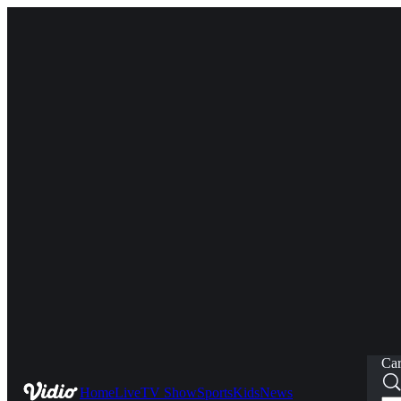
Car
Home
Live
TV Show
Sports
Kids
News