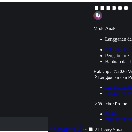
Mode Anak
Langganan da
Hubungkan k
Pengaturan
Bantuan dan 
Hak Cipta ©2026 V
Langganan dan P
Langganan Pr
Langganan Ak
Voucher Promo
Promo
Pakai Kode V
i
Langganan
···
Library Saya