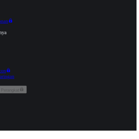
onan
nya
kun
aringan
 Perangkat