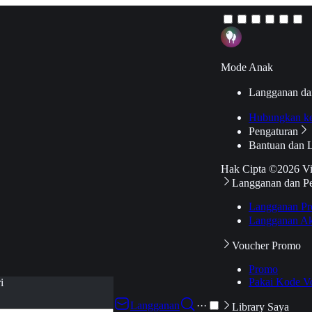
Mode Anak
Langganan da
Hubungkan k
Pengaturan
Bantuan dan 
Hak Cipta ©2026 V
Langganan dan P
Langganan Pr
Langganan Ak
Voucher Promo
Promo
Pakai Kode V
i
Langganan
···
Library Saya