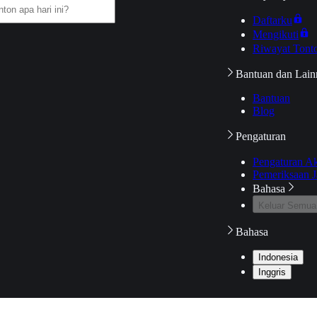
Daftarku
Mengikuti
Riwayat Tont
Bantuan dan Lain
Bantuan
Blog
Pengaturan
Pengaturan A
Pemeriksaan J
Bahasa
Keluar Semua
Bahasa
Indonesia
Inggris