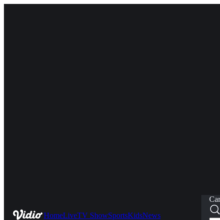
Car
Home
Live
TV Show
Sports
Kids
News