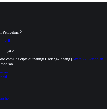
n Pembelian
e TV
Lainnya
idio.com
Hak cipta dilindungi Undang-undang
|
Syarat & Ketentuan
embelian
emier
tif
oucher