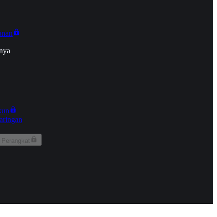
onan
nya
kun
aringan
 Perangkat