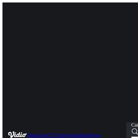
Car
Home
Live
TV Show
Sports
Kids
News