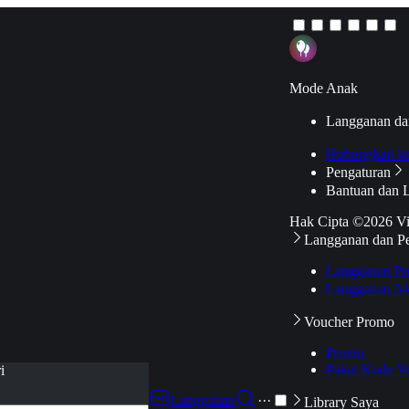
Mode Anak
Langganan da
Hubungkan k
Pengaturan
Bantuan dan 
Hak Cipta ©2026 V
Langganan dan P
Langganan Pr
Langganan Ak
Voucher Promo
Promo
Pakai Kode V
i
Langganan
···
Library Saya