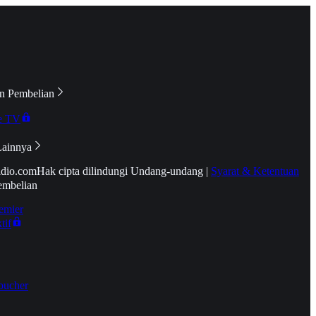
n Pembelian
e TV
Lainnya
idio.com
Hak cipta dilindungi Undang-undang
|
Syarat & Ketentuan
embelian
emier
tif
oucher