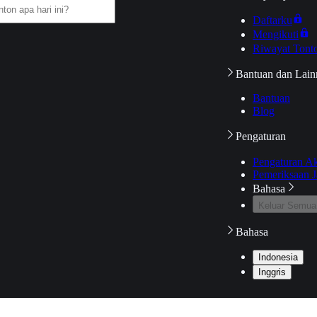
Daftarku
Mengikuti
Riwayat Tont
Bantuan dan Lain
Bantuan
Blog
Pengaturan
Pengaturan A
Pemeriksaan J
Bahasa
Keluar Semua
Bahasa
Indonesia
Inggris