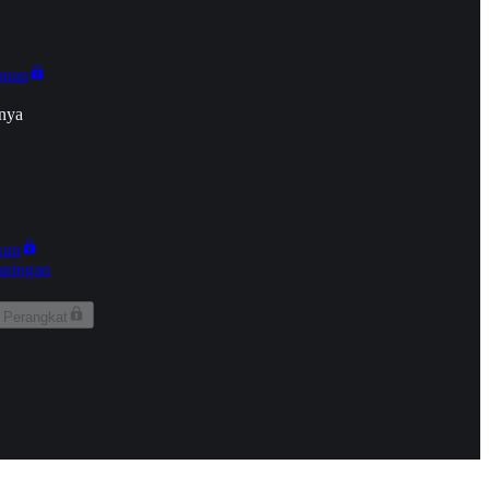
onan
nya
kun
aringan
 Perangkat