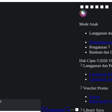
Mode Anak
Langganan da
Hubungkan k
Pengaturan
Bantuan dan 
Hak Cipta ©2026 V
Langganan dan P
Langganan Pr
Langganan Ak
Voucher Promo
Promo
Pakai Kode V
i
Langganan
···
Library Saya