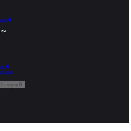
onan
nya
kun
aringan
 Perangkat