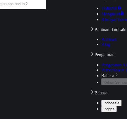
Daftarku
Mengikuti
Riwayat Tont
Bantuan dan Lain
Bantuan
Blog
Pengaturan
Pengaturan A
Pemeriksaan J
Bahasa
Keluar Semua
Bahasa
Indonesia
Inggris