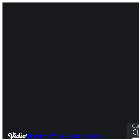
Car
Home
Live
TV Show
Sports
Kids
News