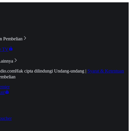
n Pembelian
e TV
Lainnya
idio.com
Hak cipta dilindungi Undang-undang
|
Syarat & Ketentuan
embelian
emier
tif
oucher