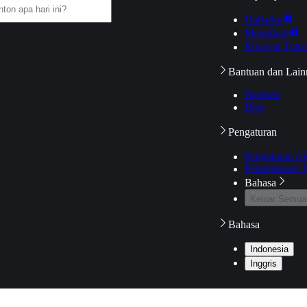
Daftarku
Mengikuti
Riwayat Tont
Bantuan dan Lain
Bantuan
Blog
Pengaturan
Pengaturan A
Pemeriksaan J
Bahasa
Keluar Semua
Bahasa
Indonesia
Inggris