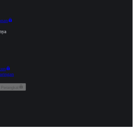
onan
nya
kun
aringan
 Perangkat