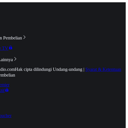
n Pembelian
e TV
Lainnya
idio.com
Hak cipta dilindungi Undang-undang
|
Syarat & Ketentuan
embelian
emier
tif
oucher