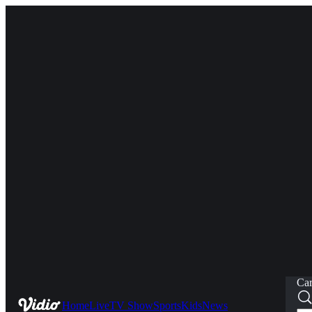
Car
Home
Live
TV Show
Sports
Kids
News