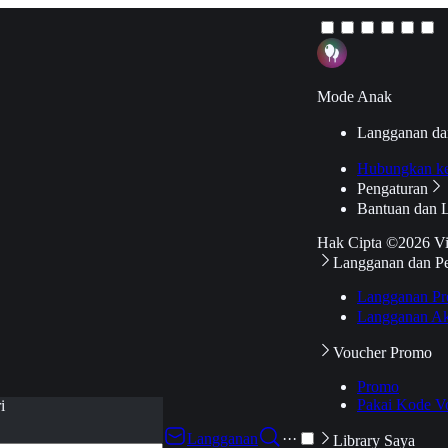
Mode Anak
Langganan da
Hubungkan k
Pengaturan
Bantuan dan 
Hak Cipta ©2026 V
Langganan dan P
Langganan Pr
Langganan Ak
Voucher Promo
Promo
Pakai Kode V
i
Langganan
···
Library Saya