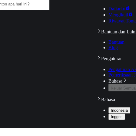
Daftarku
Mengikuti
Riwayat Tont
Bantuan dan Lain
Bantuan
Blog
Pengaturan
Pengaturan A
Pemeriksaan J
Bahasa
Keluar Semua
Bahasa
Indonesia
Inggris