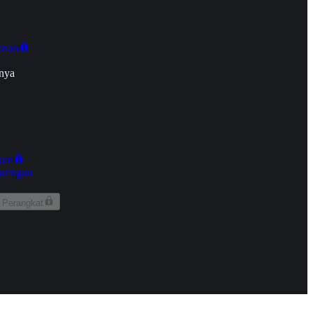
onan
nya
kun
aringan
 Perangkat