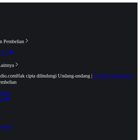
n Pembelian
e TV
Lainnya
idio.com
Hak cipta dilindungi Undang-undang
|
Syarat & Ketentuan
embelian
emier
tif
oucher