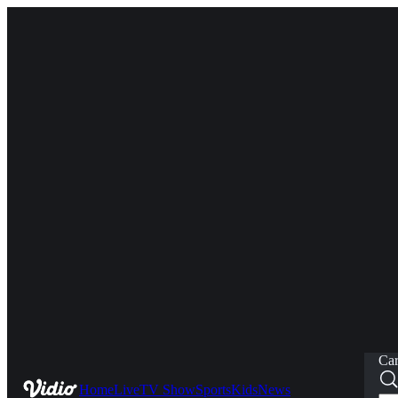
Car
Home
Live
TV Show
Sports
Kids
News