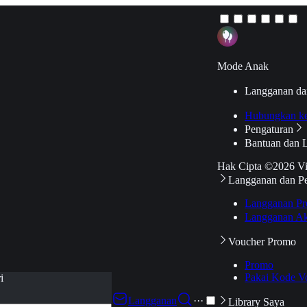
Mode Anak
Langganan da
Hubungkan k
Pengaturan
Bantuan dan 
Hak Cipta ©2026 V
Langganan dan P
Langganan Pr
Langganan Ak
Voucher Promo
Promo
Pakai Kode V
i
Langganan
···
Library Saya