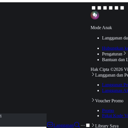
Mode Anak
Langganan da
Hubungkan k
Pengaturan
Bantuan dan 
Hak Cipta ©2026 V
Langganan dan P
Langganan Pr
Langganan Ak
Voucher Promo
Promo
Pakai Kode V
i
Langganan
···
Library Saya