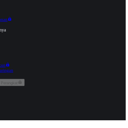
onan
nya
kun
aringan
 Perangkat