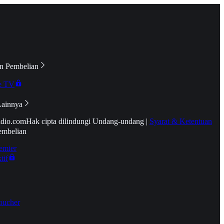
n Pembelian
e TV
Lainnya
idio.com
Hak cipta dilindungi Undang-undang
|
Syarat & Ketentuan
embelian
emier
tif
oucher