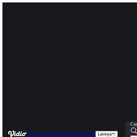
Car
Home
Live
Sports
Series
Movies
Kids
Lainnya