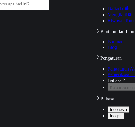
Daftarku
Mengikuti
Riwayat Tont
Bantuan dan Lain
Bantuan
Blog
Pengaturan
Pengaturan A
Pemeriksaan J
Bahasa
Keluar Semua
Bahasa
Indonesia
Inggris