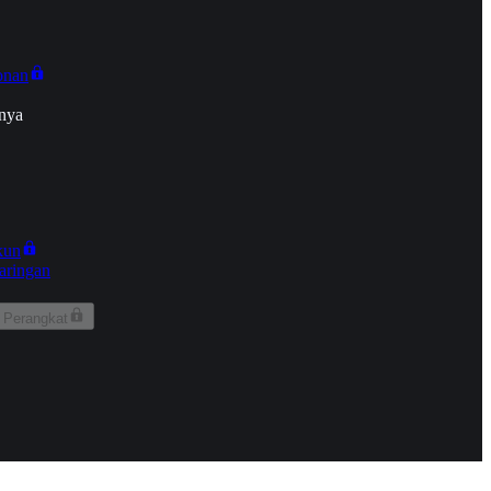
onan
nya
kun
aringan
 Perangkat