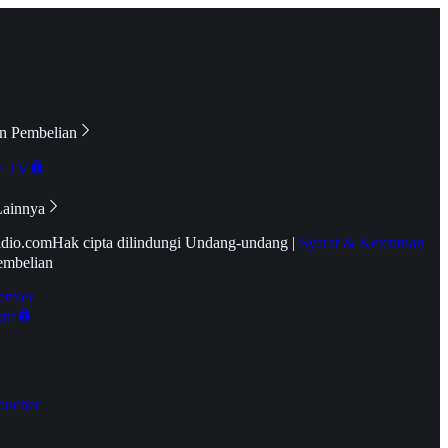
n Pembelian
e TV
Lainnya
idio.com
Hak cipta dilindungi Undang-undang
|
Syarat & Ketentuan
embelian
emier
tif
oucher