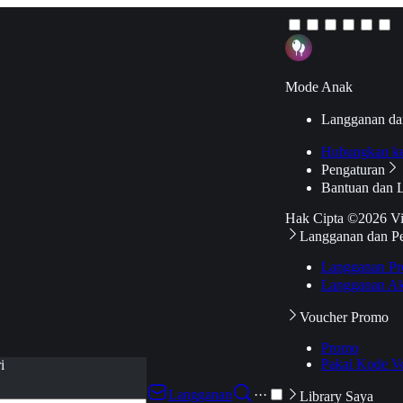
Mode Anak
Langganan da
Hubungkan k
Pengaturan
Bantuan dan 
Hak Cipta ©2026 V
Langganan dan P
Langganan Pr
Langganan Ak
Voucher Promo
Promo
Pakai Kode V
i
Langganan
···
Library Saya