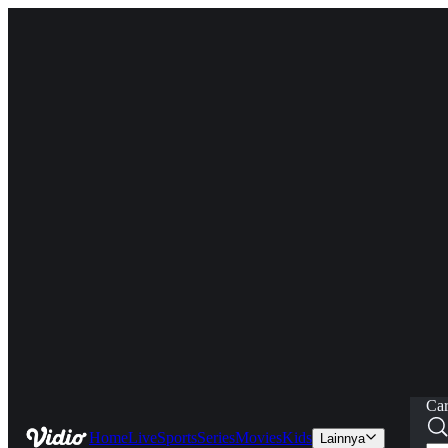
Car
Home
Live
Sports
Series
Movies
Kids
Lainnya