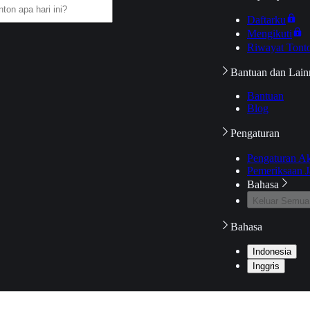
Daftarku
Mengikuti
Riwayat Tont
Bantuan dan Lain
Bantuan
Blog
Pengaturan
Pengaturan A
Pemeriksaan J
Bahasa
Keluar Semua
Bahasa
Indonesia
Inggris