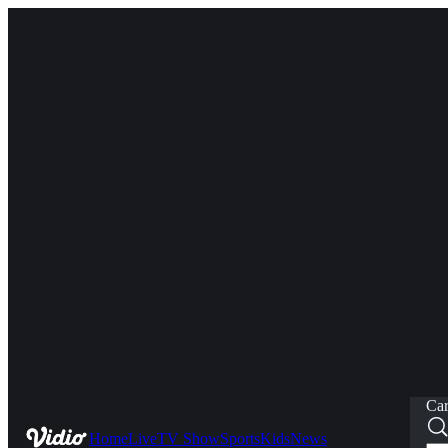
Car
Home
Live
TV Show
Sports
Kids
News