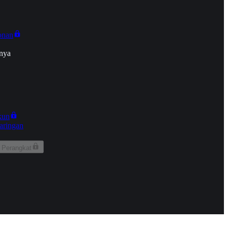
onan
nya
kun
aringan
 Perangkat