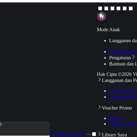
Mode Anak
Langganan da
Hubungkan k
Pengaturan
Bantuan dan 
Hak Cipta ©2026 V
Langganan dan P
Langganan Pr
Langganan Ak
Voucher Promo
Promo
Pakai Kode V
i
Langganan
···
Library Saya