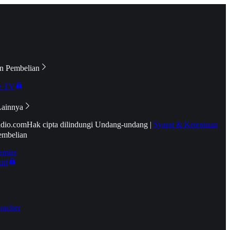
n Pembelian
e TV
Lainnya
idio.com
Hak cipta dilindungi Undang-undang
|
Syarat & Ketentuan
embelian
emier
tif
oucher