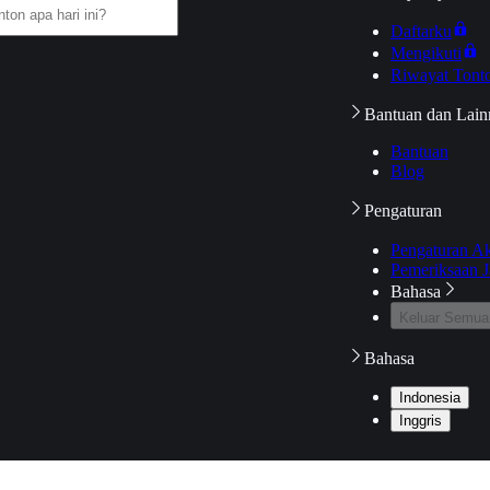
Daftarku
Mengikuti
Riwayat Tont
Bantuan dan Lain
Bantuan
Blog
Pengaturan
Pengaturan A
Pemeriksaan J
Bahasa
Keluar Semua
Bahasa
Indonesia
Inggris