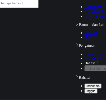
Daftarku
Mengikuti
Riwayat Tont
Bantuan dan Lain
Bantuan
Blog
Pengaturan
Pengaturan A
Pemeriksaan J
Bahasa
Keluar Semua
Bahasa
Indonesia
Inggris