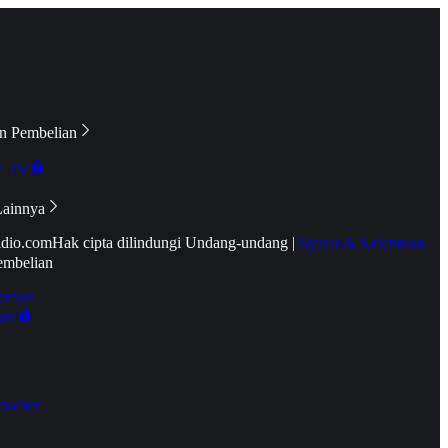
n Pembelian
e TV
Lainnya
idio.com
Hak cipta dilindungi Undang-undang
|
Syarat & Ketentuan
embelian
emier
tif
oucher