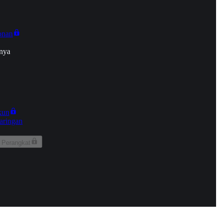
onan
nya
kun
aringan
 Perangkat