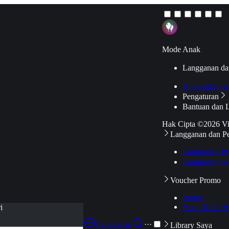
Mode Anak
Langganan da
Hubungkan k
Pengaturan
Bantuan dan 
Hak Cipta ©2026 V
Langganan dan P
Langganan Pr
Langganan Ak
Voucher Promo
Promo
Pakai Kode V
i
Langganan
···
Library Saya