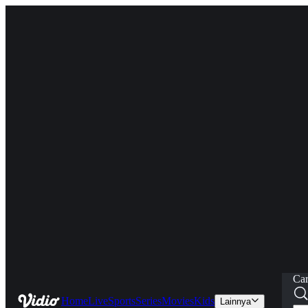
Car
Home
Live
Sports
Series
Movies
Kids
Lainnya