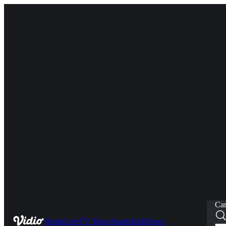
Car
Home
Live
TV Show
Sports
Kids
News