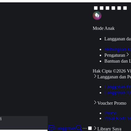
Mode Anak
Langganan da
Hubungkan k
Pengaturan
Bantuan dan 
Hak Cipta ©2026 V
Langganan dan P
Langganan Pr
Langganan Ak
Voucher Promo
Promo
Pakai Kode V
i
Langganan
···
Library Saya