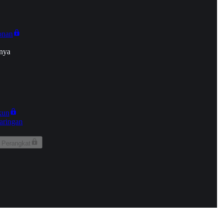
onan
nya
kun
aringan
 Perangkat