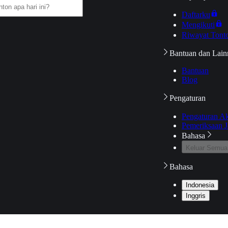
Daftarku
Mengikuti
Riwayat Tont
Bantuan dan Lain
Bantuan
Blog
Pengaturan
Pengaturan A
Pemeriksaan J
Bahasa
Keluar Semua
Bahasa
Indonesia
Inggris