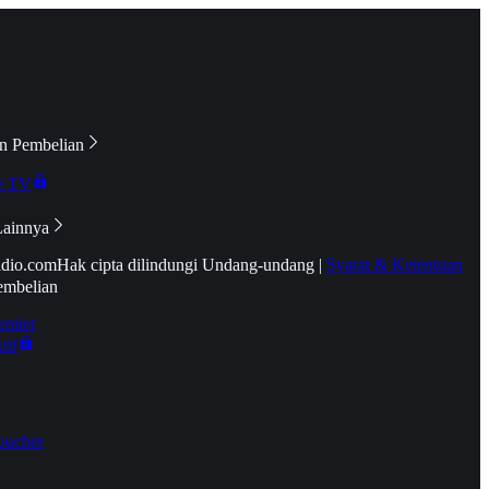
n Pembelian
e TV
Lainnya
idio.com
Hak cipta dilindungi Undang-undang
|
Syarat & Ketentuan
embelian
emier
tif
oucher