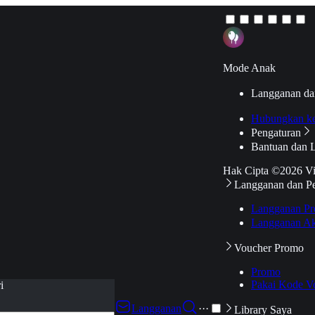
Mode Anak
Langganan da
Hubungkan k
Pengaturan
Bantuan dan 
Hak Cipta ©2026 V
Langganan dan P
Langganan Pr
Langganan Ak
Voucher Promo
Promo
Pakai Kode V
i
Langganan
···
Library Saya