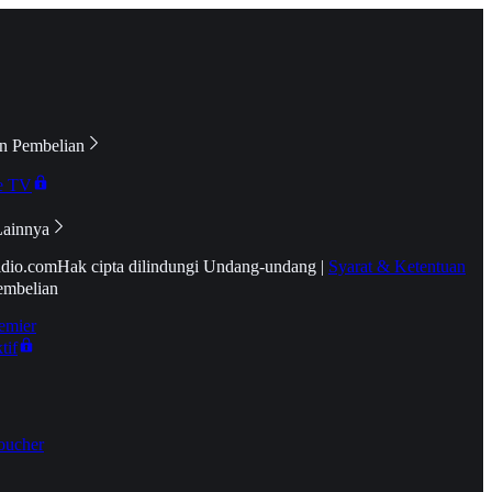
n Pembelian
e TV
Lainnya
idio.com
Hak cipta dilindungi Undang-undang
|
Syarat & Ketentuan
embelian
emier
tif
oucher