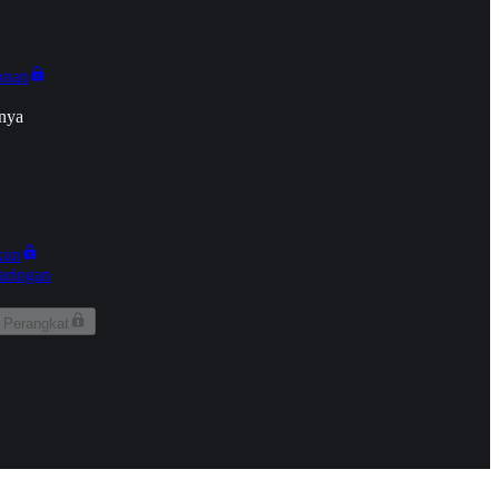
onan
nya
kun
aringan
 Perangkat