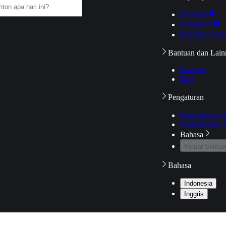
Daftarku
Mengikuti
Riwayat Tont
Bantuan dan Lain
Bantuan
Blog
Pengaturan
Pengaturan A
Pemeriksaan J
Bahasa
Keluar Semua
Bahasa
Indonesia
Inggris