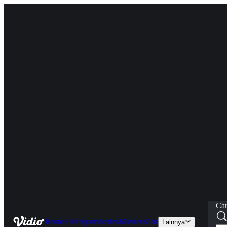
Car
Home
Live
Sports
Series
Movies
Kids
Lainnya