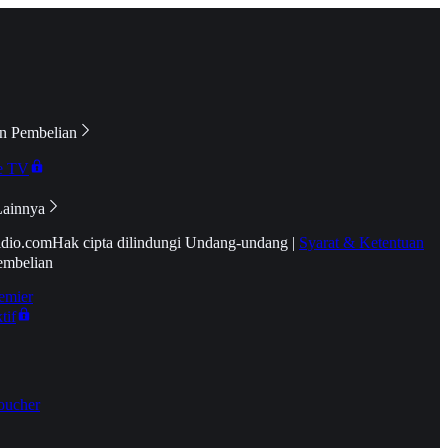
n Pembelian
e TV
Lainnya
idio.com
Hak cipta dilindungi Undang-undang
|
Syarat & Ketentuan
embelian
emier
tif
oucher