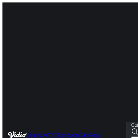
Car
Home
Live
TV Show
Sports
Kids
News