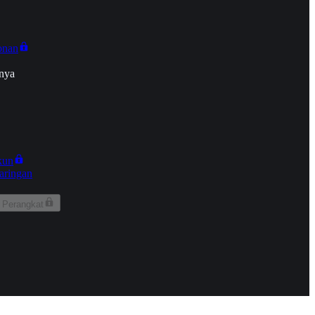
onan
nya
kun
aringan
 Perangkat