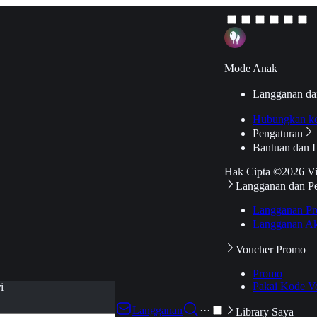
Mode Anak
Langganan da
Hubungkan k
Pengaturan
Bantuan dan 
Hak Cipta ©2026 V
Langganan dan P
Langganan Pr
Langganan Ak
Voucher Promo
Promo
Pakai Kode V
i
Langganan
···
Library Saya