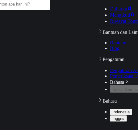
Daftarku
Mengikuti
Riwayat Tont
Bantuan dan Lain
Bantuan
Blog
Pengaturan
Pengaturan A
Pemeriksaan J
Bahasa
Keluar Semua
Bahasa
Indonesia
Inggris