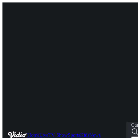
Car
Home
Live
TV Show
Sports
Kids
News