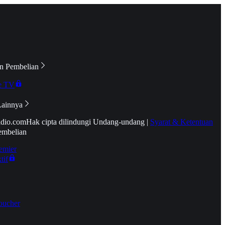
n Pembelian
e TV
Lainnya
idio.com
Hak cipta dilindungi Undang-undang
|
Syarat & Ketentuan
embelian
emier
tif
oucher