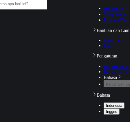
Daftarku
Mengikuti
Riwayat Tont
Bantuan dan Lain
Bantuan
Blog
Pengaturan
Pengaturan A
Pemeriksaan J
Bahasa
Keluar Semua
Bahasa
Indonesia
Inggris