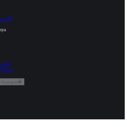
onan
nya
kun
aringan
 Perangkat