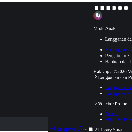
Mode Anak
Langganan da
Hubungkan k
Pengaturan
Bantuan dan 
Hak Cipta ©2026 V
Langganan dan P
Langganan Pr
Langganan Ak
Voucher Promo
Promo
Pakai Kode V
i
Langganan
···
Library Saya